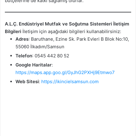
bütçelerine de katkı sağlamış olurlar.
A.L.Ç. Endüstriyel Mutfak ve Soğutma Sistemleri İletişim
Bilgileri
İletişim için aşağıdaki bilgileri kullanabilirsiniz:
Adres
: Baruthane, Ezine Sk. Park Evleri B Blok No:10,
55060 İlkadım/Samsun
Telefon
: 0545 442 80 52
Google Haritalar
:
https://maps.app.goo.gl/GyJhG2PXHj9Etmwo7
Web Sitesi
:
https://ikincielsamsun.com