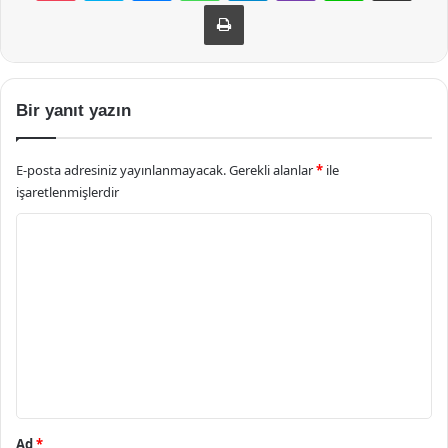
Yazdır
Bir yanıt yazın
E-posta adresiniz yayınlanmayacak.
Gerekli alanlar
*
ile
işaretlenmişlerdir
Y
o
r
u
m
*
Ad
*