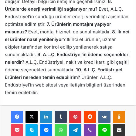
değişir. Detaylı bilgi için iletişime geçebilirsiniz.
6.
Ürünlerde enerji verimliliği sağlanıyor mu?
Evet, A.L.Ç.
Endüstriyel’in sunduğu ürünler enerji verimliliği açısından
optimize edilmiştir.
7. Ürünlerin montajını yapıyor
musunuz?
Evet, montaj hizmeti de sunulmaktadır.
8. İkinci
el ürünler nasıl yenileniyor?
İkinci el ürünler, uzman
ekipler tarafından kontrol edilip yenilenerek satışa
sunulmaktadır.
9. A.L.Ç. Endüstriyel’in ödeme seçenekleri
nelerdir?
A.L.Ç. Endüstriyel, nakit ve kredi kartı gibi çeşitli
ödeme seçenekleri sunmaktadır.
10. A.L.Ç. Endüstriyel
ürünleri nereden temin edebilirim?
Ürünler, A.L.Ç.
Endüstriyel’in web sitesi veya iletişim bilgileri üzerinden
temin edilebilir.
Facebook
X
LinkedIn
Tumblr
Pinterest
Reddit
VKontakte
Odnok
Pocket
Skype
Messenger
WhatsApp
Telegram
Viber
Line
E-Posta ile payla