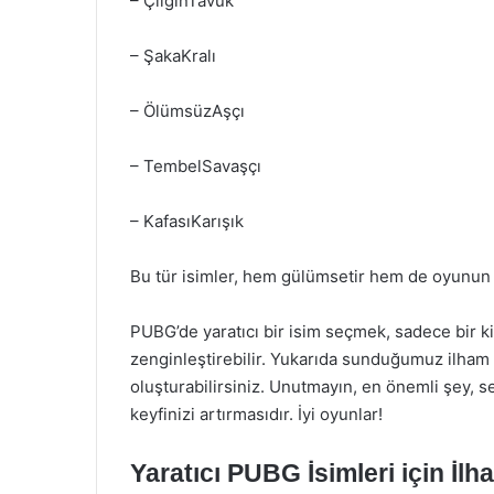
– ÇılgınTavuk
– ŞakaKralı
– ÖlümsüzAşçı
– TembelSavaşçı
– KafasıKarışık
Bu tür isimler, hem gülümsetir hem de oyunun di
PUBG’de yaratıcı bir isim seçmek, sadece bir k
zenginleştirebilir. Yukarıda sunduğumuz ilham v
oluşturabilirsiniz. Unutmayın, en önemli şey, se
keyfinizi artırmasıdır. İyi oyunlar!
Yaratıcı PUBG İsimleri için İlh