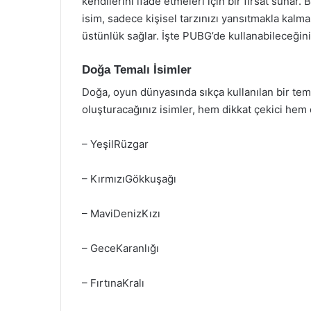
kendilerini ifade etmeleri için bir fırsat sunar. B
isim, sadece kişisel tarzınızı yansıtmakla kalma
üstünlük sağlar. İşte PUBG’de kullanabileceğiniz 
Doğa Temalı İsimler
Doğa, oyun dünyasında sıkça kullanılan bir tem
oluşturacağınız isimler, hem dikkat çekici hem d
– YeşilRüzgar
– KırmızıGökkuşağı
– MaviDenizKızı
– GeceKaranlığı
– FırtınaKralı