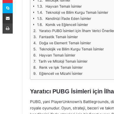
Mitolojik İsimler
Skype
Hayvan Temalı İsimler
Teknoloji ve Bilim Kurgu Temalı İsimler
E-Posta ile paylaş
Kendinizi İfade Eden İsimler
Yazdır
Komik ve Eğlenceli İsimler
Yaratıcı PUBG İsimleri için İlham Verici Önerile
Fantastik Temalı İsimler
Doğa ve Element Temalı İsimler
Teknolojik ve Bilim Kurgu Temalı İsimler
Hayvan Temalı İsimler
Tarih ve Mitoloji Temalı İsimler
Renk ve Işık Temalı İsimler
Eğlenceli ve Mizahi İsimler
Yaratıcı PUBG İsimleri için İlh
PUBG, yani PlayerUnknown’s Battlegrounds, dü
royale oyunudur. Oyun, strateji, beceri ve takım