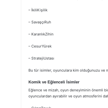
– İkiliKişilik
– SavaşçıRuh
– KaranlıkZihin
– CesurYürek
– StratejiUstası
Bu tür isimler, oyunculara kim olduğunuzu ve na
Komik ve Eğlenceli İsimler
Eğlence ve mizah, oyun deneyiminin önemli bir p
oyunculardan ayırabilir ve oyun atmosferini daha 