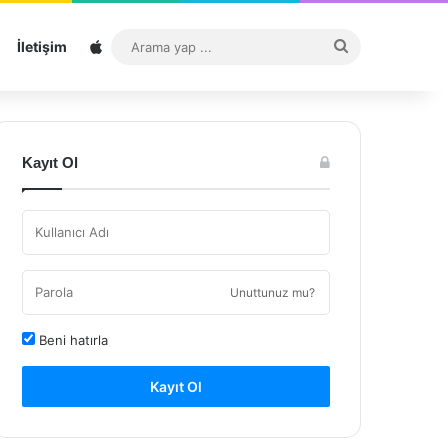
Sitemap
Arama
İletişim
yap
...
Kayıt Ol
Unuttunuz mu?
Beni hatırla
Kayıt Ol