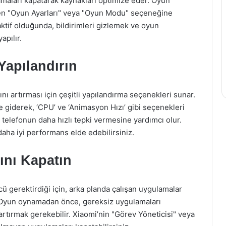
maları kapatarak kaynakları optimize eder. Oyun
en "Oyun Ayarları" veya "Oyun Modu" seçeneğine
aktif olduğunda, bildirimleri gizlemek ve oyun
apılır.
Yapılandırın
ını artırması için çeşitli yapılandırma seçenekleri sunar.
 giderek, ‘CPU’ ve ‘Animasyon Hızı’ gibi seçenekleri
 telefonun daha hızlı tepki vermesine yardımcı olur.
daha iyi performans elde edebilirsiniz.
ını Kapatın
ü gerektirdiği için, arka planda çalışan uygulamalar
. Oyun oynamadan önce, gereksiz uygulamaları
rtırmak gerekebilir. Xiaomi’nin "Görev Yöneticisi" veya