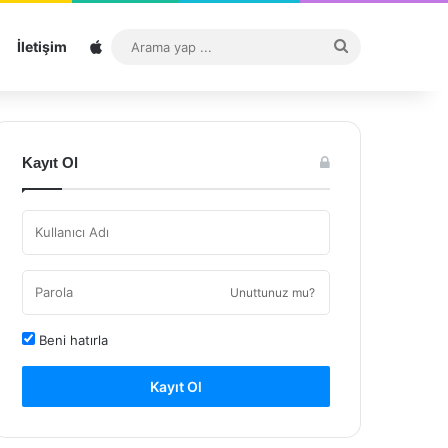
Sitemap
Arama
İletişim
yap
...
Kayıt Ol
Unuttunuz mu?
Beni hatırla
Kayıt Ol