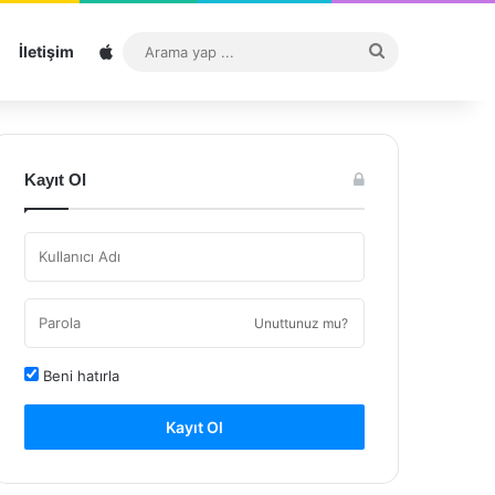
Sitemap
Arama
İletişim
yap
...
Kayıt Ol
Unuttunuz mu?
Beni hatırla
Kayıt Ol