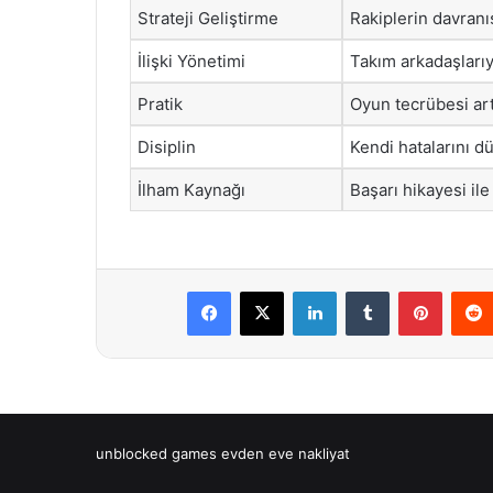
Strateji Geliştirme
Rakiplerin davranı
İlişki Yönetimi
Takım arkadaşlarıyl
Pratik
Oyun tecrübesi ar
Disiplin
Kendi hatalarını d
İlham Kaynağı
Başarı hikayesi il
Facebook
X
LinkedIn
Tumblr
Pintere
unblocked games
evden eve nakliyat