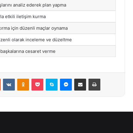
şlarını analiz ederek plan yapma
a etkili iletişim kurma
tırma için düzenli maçlar oynama
üzenli olarak inceleme ve düzeltme
e başkalarına cesaret verme
st
Reddit
VKontakte
Odnoklassniki
Pocket
Skype
Messenger
E-Posta ile paylaş
Yazdır