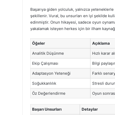
Başarıya giden yolculuk, yalnızca yeteneklerle d
şekillenir. Vural, bu unsurları en iyi şekilde 
edinmiştir. Onun hikayesi, sadece oyun oynamak 
yakalamak isteyen herkes için bir ilham kaynağı
Öğeler
Açıklama
Analitik Düşünme
Hızlı karar
Ekip Çalışması
Bilgi paylaş
Adaptasyon Yeteneği
Farklı senar
Soğukkanlılık
Stresli duru
Öz Değerlendirme
Oyun sonrası
Başarı Unsurları
Detaylar