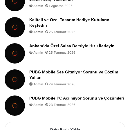
Admin
1 Ağustos 2026
Kaliteli ve Özel Tasarım Hediye Kutularını
Keşfedin
Admin
25 Temmuz 2026
Ankara’da Özel Salsa Dersiyle Hızlı İlerleyin
Admin
25 Temmuz 2026
PUBG Mobile Ses Gitmiyor Sorunu ve Çözüm
Yolları
Admin
24 Temmuz 2026
PUBG Mobile PC Açılmıyor Sorunu ve Çözümleri
Admin
23 Temmuz 2026
Daha Fazla Yükle