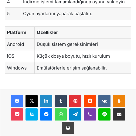
4
İndirme işlemi tamamlandığında oyunu yükleyin.
5
Oyun ayarlarını yaparak başlatın.
Platform
Özellikler
Android
Düşük sistem gereksinimleri
iOS
Küçük dosya boyutu, hızlı kurulum
Windows
Emülatörlerle erişim sağlanabilir.
Facebook
X
LinkedIn
Tumblr
Pinterest
Reddit
VKontakte
Odnok
Pocket
Skype
Messenger
WhatsApp
Telegram
Viber
Line
E-Posta ile payla
Yazdır