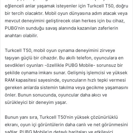
eğlenceli anlar yaşamak isteyenler için Turkcell T50, doğru
bir tercih olacaktır. Mobil oyun dünyasına adım atacak veya
mevcut deneyimini geliştirecek olan herkes için bu cihaz,
PUBG’nin sunduğu savaş alanında kazanılan zaferlerin
anahtarı olabilir.
Turkcell T50, mobil oyun oynama deneyimini zirveye
taşıyan güçlü bir cihazdır. Bu akıllı telefon, oyunculara en
sevdikleri oyunları -özellikle PUBG Mobile- sorunsuz bir
şekilde oynama imkanı sunar. Gelişmiş işlemcisi ve yüksek
RAM kapasitesi sayesinde, oyuncuların hızlı tepki vermesi
gereken anlarda sistemin takılma veya gecikme yaşamasını
önler. Bunun sonucunda, oyuncular daha akıcı ve
sürükleyici bir deneyim yaşar.
Bunun yanı sıra, Turkcell T50’nin yüksek çözünürlüklü
ekranı, oyun içi görüntülerin daha canlı ve net görünmesini
sağlar. PUBG Mobile’ın detaylı haritaları ve etkileyici