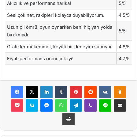
Akıcılık ve performans harika!
5/5
Sesi çok net, rakipleri kolayca duyabiliyorum.
4.5/5
Uzun pil ömrü, oyun oynarken beni hiç yarı yolda
5/5
bırakmadı.
Grafikler mükemmel, keyifli bir deneyim sunuyor.
4.8/5
Fiyat-performans oranı çok iyi!
4.7/5
Facebook
X
LinkedIn
Tumblr
Pinterest
Reddit
VKontakte
Odnok
Pocket
Skype
Messenger
WhatsApp
Telegram
Viber
Line
E-Posta ile payla
Yazdır