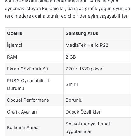
konuda dikkatli olmaları önerilmektedir. A10s ile oyun
oynamak isteyen kullanıcılar, daha az grafik yoğun oyunları
tercih ederek daha tatmin edici bir deneyim yaşayabilirler.
Özellik
Samsung A10s
İşlemci
MediaTek Helio P22
RAM
2 GB
Ekran Çözünürlüğü
720 x 1520 piksel
PUBG Oynanabilirlik
Sınırlı
Durumu
Opcuel Performans
Sorunlu
Grafik Ayarları
Düşük Özellikler
Sosyal medya, temel
Kullanım Amacı
uygulamalar