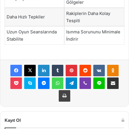
Gölgeler
Rakiplerin Daha Kolay
Daha Hızlı Tepkiler
Tespiti
Uzun Oyun Seanslarında
Isınma Sorununu Minimale
Stabilite
İndirir
Facebook
X
LinkedIn
Tumblr
Pinterest
Reddit
VKontakte
Odnok
Pocket
Skype
Messenger
WhatsApp
Telegram
Viber
Line
E-Posta ile payla
Yazdır
Kayıt Ol