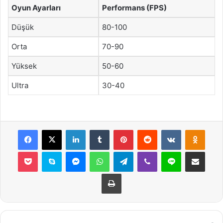
Oyun Ayarları
Performans (FPS)
Düşük
80-100
Orta
70-90
Yüksek
50-60
Ultra
30-40
Facebook
X
LinkedIn
Tumblr
Pinterest
Reddit
VKontakte
Odnok
Pocket
Skype
Messenger
WhatsApp
Telegram
Viber
Line
E-Posta ile payla
Yazdır