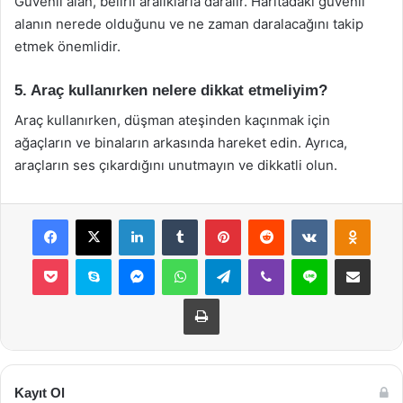
Güvenli alan, belirli aralıklarla daralır. Haritadaki güvenli
alanın nerede olduğunu ve ne zaman daralacağını takip
etmek önemlidir.
5. Araç kullanırken nelere dikkat etmeliyim?
Araç kullanırken, düşman ateşinden kaçınmak için
ağaçların ve binaların arkasında hareket edin. Ayrıca,
araçların ses çıkardığını unutmayın ve dikkatli olun.
Facebook
X
LinkedIn
Tumblr
Pinterest
Reddit
VKontakte
Odnok
Pocket
Skype
Messenger
WhatsApp
Telegram
Viber
Line
E-Posta ile payla
Yazdır
Kayıt Ol