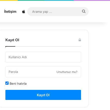
Sitemap
Arama
İletişim
yap
...
Kayıt Ol
Unuttunuz mu?
Beni hatırla
Kayıt Ol