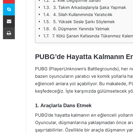
2. Kılık Değiştirme Sanatı
Skype
3. Takım Arkadaşlarıyla Şaka Yapmak
4. Silah Kullanımında Yaratıcılık
E-Posta ile paylaş
5. Yüksek Sesle Şarkı Söylemek
Yazdır
6. Düşmanın Yanında Yatmak
7. Kötü Şansın Kafasında Tükenmez Kale
PUBG’de Hayatta Kalmanın En
PUBG (PlayerUnknown’s Battlegrounds), her ne 
bazen oyuncuların yaratıcı ve komik yollarla 
eğlenceli anlara yol açabiliyor. Bu makalede, 
keşfedeceğiz. İşte karşınızda gülümsetecek y
1. Araçlarla Dans Etmek
PUBG’de hayatta kalmanın en eğlenceli yollarında
Oyuncular, düşmanlarına yaklaşmadan önce araçl
şaşırtabilirler. Özellikle bir araçla düşmanın y