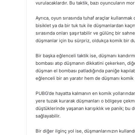
vurulacaklardır. Bu taktik, bazı oyuncuların moral
Ayrıca, oyun sırasında tuhaf araçlar kullanmak da
bisiklet ya da bir tuk tuk ile düşmanlardan kaç
sırasında onları şaşırtabilir ve gülünç bir sahne
düşmanlar için bu sürpriz, oldukça komik bir d
Bir başka eğlenceli taktik ise, düşmanı kandırma
bombası atıp düşmanın dikkatini çekerken, di
düşman el bombası patladığında paniğe kapılabi
eğlenceli bir an yaratır hem de düşmanı komik
PUBG’de hayatta kalmanın en komik yollarından b
yere tuzak kurarak düşmanları o bölgeye çekme
düştüklerinde yaşanan karışıklık ve panik; bu 
sağlayabilir.
Bir diğer ilginç yol ise, düşmanlarınızın kullan