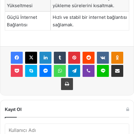
Yükseltmesi
yükleme sürelerini kısaltmak.
Güçlü İnternet
Hızlı ve stabil bir internet bağlantısı
Bağlantısı
sağlamak.
Facebook
X
LinkedIn
Tumblr
Pinterest
Reddit
VKontakte
Odnok
Pocket
Skype
Messenger
WhatsApp
Telegram
Viber
Line
E-Posta ile payla
Yazdır
Kayıt Ol