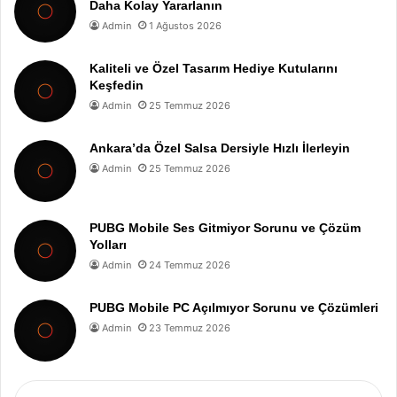
Daha Kolay Yararlanın
Admin
1 Ağustos 2026
Kaliteli ve Özel Tasarım Hediye Kutularını
Keşfedin
Admin
25 Temmuz 2026
Ankara’da Özel Salsa Dersiyle Hızlı İlerleyin
Admin
25 Temmuz 2026
PUBG Mobile Ses Gitmiyor Sorunu ve Çözüm
Yolları
Admin
24 Temmuz 2026
PUBG Mobile PC Açılmıyor Sorunu ve Çözümleri
Admin
23 Temmuz 2026