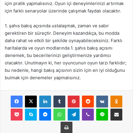
için pratik yapmalısınız. Oyun içi deneyimlerinizi artırmak
için farklı senaryolar üzerinde çalışmak faydalı olacaktır.
1. şahıs bakış açısında ustalaşmak, zaman ve sabır
gerektiren bir süreçtir. Deneyim kazandıkça, bu modda
daha rahat ve etkili bir şekilde oynayabileceksiniz. Farklı
haritalarda ve oyun modlarında 1. şahıs bakış açısını
denemek, bu becerilerinizi geliştirmenize yardımcı
olacaktır. Unutmayın ki, her oyuncunun oyun tarzı farklıdır;
bu nedenle, hangi bakış açısının sizin için en iyi olduğunu
bulmak için denemeler yapmalısınız.
Facebook
X
LinkedIn
Tumblr
Pinterest
Reddit
VKontakte
Odnok
Pocket
Skype
Messenger
WhatsApp
Telegram
Viber
Line
E-Posta ile payla
Yazdır