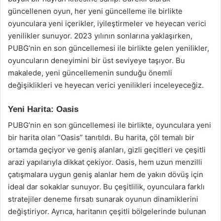
güncellenen oyun, her yeni güncelleme ile birlikte
oyunculara yeni içerikler, iyileştirmeler ve heyecan verici
yenilikler sunuyor. 2023 yılının sonlarına yaklaşırken,
PUBG’nin en son güncellemesi ile birlikte gelen yenilikler,
oyuncuların deneyimini bir üst seviyeye taşıyor. Bu
makalede, yeni güncellemenin sunduğu önemli
değişiklikleri ve heyecan verici yenilikleri inceleyeceğiz.
Yeni Harita: Oasis
PUBG’nin en son güncellemesi ile birlikte, oyunculara yeni
bir harita olan “Oasis” tanıtıldı. Bu harita, çöl temalı bir
ortamda geçiyor ve geniş alanları, gizli geçitleri ve çeşitli
arazi yapılarıyla dikkat çekiyor. Oasis, hem uzun menzilli
çatışmalara uygun geniş alanlar hem de yakın dövüş için
ideal dar sokaklar sunuyor. Bu çeşitlilik, oyunculara farklı
stratejiler deneme fırsatı sunarak oyunun dinamiklerini
değiştiriyor. Ayrıca, haritanın çeşitli bölgelerinde bulunan