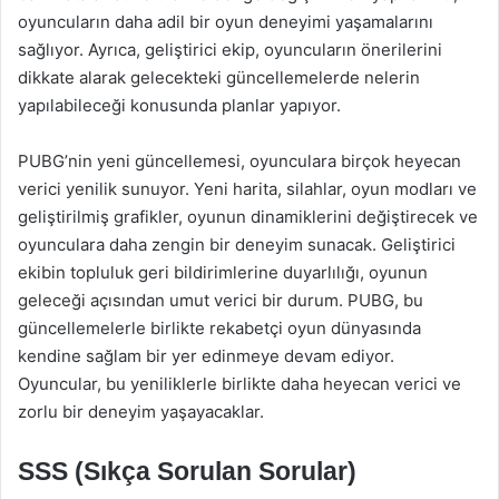
oyuncuların daha adil bir oyun deneyimi yaşamalarını
sağlıyor. Ayrıca, geliştirici ekip, oyuncuların önerilerini
dikkate alarak gelecekteki güncellemelerde nelerin
yapılabileceği konusunda planlar yapıyor.
PUBG’nin yeni güncellemesi, oyunculara birçok heyecan
verici yenilik sunuyor. Yeni harita, silahlar, oyun modları ve
geliştirilmiş grafikler, oyunun dinamiklerini değiştirecek ve
oyunculara daha zengin bir deneyim sunacak. Geliştirici
ekibin topluluk geri bildirimlerine duyarlılığı, oyunun
geleceği açısından umut verici bir durum. PUBG, bu
güncellemelerle birlikte rekabetçi oyun dünyasında
kendine sağlam bir yer edinmeye devam ediyor.
Oyuncular, bu yeniliklerle birlikte daha heyecan verici ve
zorlu bir deneyim yaşayacaklar.
SSS (Sıkça Sorulan Sorular)