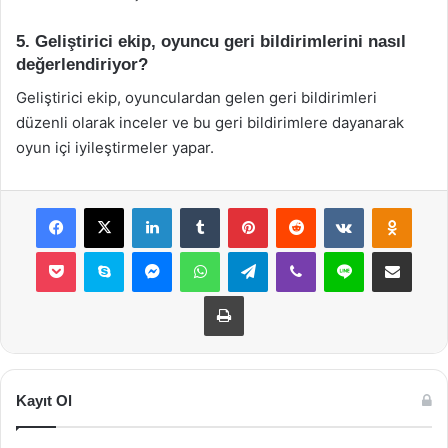
5. Geliştirici ekip, oyuncu geri bildirimlerini nasıl
değerlendiriyor?
Geliştirici ekip, oyunculardan gelen geri bildirimleri
düzenli olarak inceler ve bu geri bildirimlere dayanarak
oyun içi iyileştirmeler yapar.
Facebook
X
LinkedIn
Tumblr
Pinterest
Reddit
VKontakte
Odnok
Pocket
Skype
Messenger
WhatsApp
Telegram
Viber
Line
E-Posta ile payla
Yazdır
Kayıt Ol