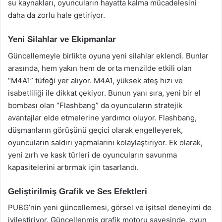
su kaynakları, oyuncuların hayatta kalma mücadelesini
daha da zorlu hale getiriyor.
Yeni Silahlar ve Ekipmanlar
Güncellemeyle birlikte oyuna yeni silahlar eklendi. Bunlar
arasında, hem yakın hem de orta menzilde etkili olan
“M4A1” tüfeği yer alıyor. M4A1, yüksek ateş hızı ve
isabetliliği ile dikkat çekiyor. Bunun yanı sıra, yeni bir el
bombası olan “Flashbang” da oyuncuların stratejik
avantajlar elde etmelerine yardımcı oluyor. Flashbang,
düşmanların görüşünü geçici olarak engelleyerek,
oyuncuların saldırı yapmalarını kolaylaştırıyor. Ek olarak,
yeni zırh ve kask türleri de oyuncuların savunma
kapasitelerini artırmak için tasarlandı.
Geliştirilmiş Grafik ve Ses Efektleri
PUBG’nin yeni güncellemesi, görsel ve işitsel deneyimi de
iyileştiriyor. Güncellenmiş grafik motoru sayesinde, oyun