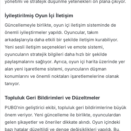
yönetimi ve stratejik düşünme yetenekleri ön plana çıkıyor.
İyileştirilmiş Oyun İçi İletişim
Güncellemeyle birlikte, oyun içi iletişim sisteminde de
önemli iyileştirmeler yapıldı. Oyuncular, takım
arkadaşlarıyla daha etkili bir şekilde iletişim kurabiliyor.
Yeni sesli iletişim seçenekleri ve emote sistemi,
oyuncuların stratejik bilgileri daha hızlı bir şekilde
paylaşmalarını sağlıyor. Ayrıca, oyun içi harita üzerinde yer
alan yeni işaretleme sistemi, oyuncuların düşman
konumlarını ve önemli noktaları işaretlemelerine olanak
tanıyor.
Topluluk Geri Bildirimleri ve Düzeltmeler
PUBG’nin geliştirici ekibi, topluluk geri bildirimlerine büyük
önem veriyor. Yeni güncelleme ile birlikte, oyunculardan
gelen şikayetler ve öneriler dikkate alındı. Oyun içindeki
bazı hatalar düzeltildi ve denge değişiklikleri yapıldı. Bu,