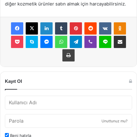
diğer kozmetik ürünler satın almak için harcayabilirsiniz.
Facebook
X
LinkedIn
Tumblr
Pinterest
Reddit
VKontakte
Odnok
Pocket
Skype
Messenger
WhatsApp
Telegram
Viber
Line
E-Posta ile payla
Yazdır
Kayıt Ol
Unuttunuz mu?
Beni hatırla