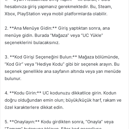
hesabınıza giriş yapmanız gerekmektedir. Bu, Steam,
Xbox, PlayStation veya mobil platformlarda olabilir.
2. **Ana Menüye Gidin:** Giriş yaptıktan sonra, ana
menüye gidin. Burada “Mağaza” veya “UC Yükle”
seçeneklerini bulacaksınız.
3. **Kod Girişi Seçeneğini Bulun:** Mağaza bölümünde,
“Kod Gir” veya “Hediye Kodu” gibi bir seçenek arayın. Bu
seçenek genellikle ana sayfanın altında veya yan menüde
bulunur.
4. **Kodu Girin:** UC kodunuzu dikkatlice girin. Kodun
doğru olduğundan emin olun; büyük/küçük harf, rakam ve
özel karakterlere dikkat edin.
5. **Onaylayın:** Kodu girdikten sonra, “Onayla” veya
“Tamam” butonuna tıklayın. Eğer kod geçerliyse,