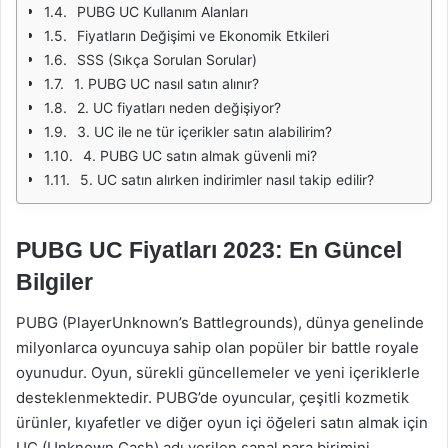
PUBG UC Kullanım Alanları
Fiyatların Değişimi ve Ekonomik Etkileri
SSS (Sıkça Sorulan Sorular)
1. PUBG UC nasıl satın alınır?
2. UC fiyatları neden değişiyor?
3. UC ile ne tür içerikler satın alabilirim?
4. PUBG UC satın almak güvenli mi?
5. UC satın alırken indirimler nasıl takip edilir?
PUBG UC Fiyatları 2023: En Güncel
Bilgiler
PUBG (PlayerUnknown’s Battlegrounds), dünya genelinde
milyonlarca oyuncuya sahip olan popüler bir battle royale
oyunudur. Oyun, sürekli güncellemeler ve yeni içeriklerle
desteklenmektedir. PUBG’de oyuncular, çeşitli kozmetik
ürünler, kıyafetler ve diğer oyun içi öğeleri satın almak için
UC (Unknown Cash) adı verilen sanal para birimini