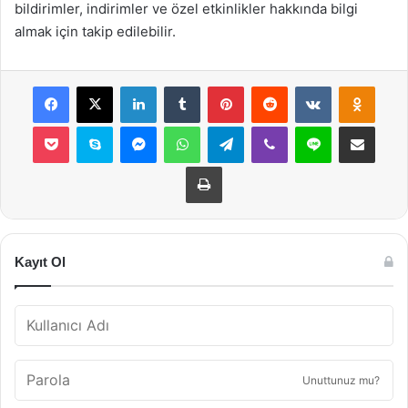
bildirimler, indirimler ve özel etkinlikler hakkında bilgi
almak için takip edilebilir.
Facebook
X
LinkedIn
Tumblr
Pinterest
Reddit
VKontakte
Odnok
Pocket
Skype
Messenger
WhatsApp
Telegram
Viber
Line
E-Posta ile payla
Yazdır
Kayıt Ol
Unuttunuz mu?