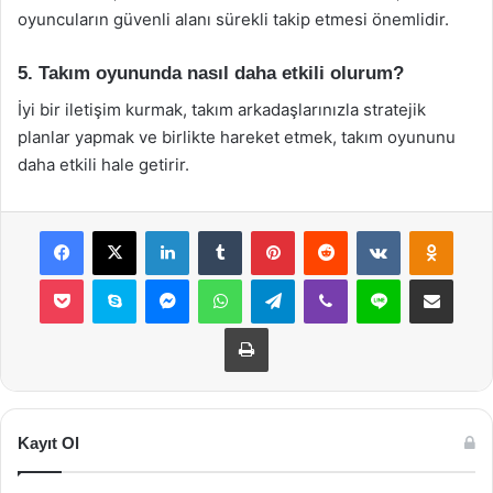
oyuncuların güvenli alanı sürekli takip etmesi önemlidir.
5. Takım oyununda nasıl daha etkili olurum?
İyi bir iletişim kurmak, takım arkadaşlarınızla stratejik
planlar yapmak ve birlikte hareket etmek, takım oyununu
daha etkili hale getirir.
Facebook
X
LinkedIn
Tumblr
Pinterest
Reddit
VKontakte
Odnok
Pocket
Skype
Messenger
WhatsApp
Telegram
Viber
Line
E-Posta ile payla
Yazdır
Kayıt Ol