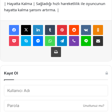
| Hayatta Kalma | Sağladığı hızlı hareketlilik ile oyuncunun
hayatta kalma şansını artırma. |
Facebook
X
LinkedIn
Tumblr
Pinterest
Reddit
VKontakte
Odnok
Pocket
Skype
Messenger
WhatsApp
Telegram
Viber
Line
E-Posta ile payla
Yazdır
Kayıt Ol
Unuttunuz mu?