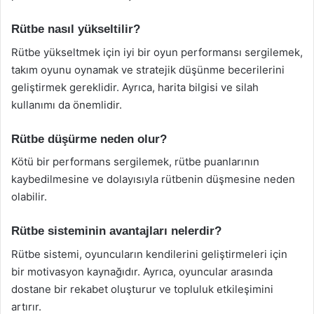
Rütbe nasıl yükseltilir?
Rütbe yükseltmek için iyi bir oyun performansı sergilemek,
takım oyunu oynamak ve stratejik düşünme becerilerini
geliştirmek gereklidir. Ayrıca, harita bilgisi ve silah
kullanımı da önemlidir.
Rütbe düşürme neden olur?
Kötü bir performans sergilemek, rütbe puanlarının
kaybedilmesine ve dolayısıyla rütbenin düşmesine neden
olabilir.
Rütbe sisteminin avantajları nelerdir?
Rütbe sistemi, oyuncuların kendilerini geliştirmeleri için
bir motivasyon kaynağıdır. Ayrıca, oyuncular arasında
dostane bir rekabet oluşturur ve topluluk etkileşimini
artırır.