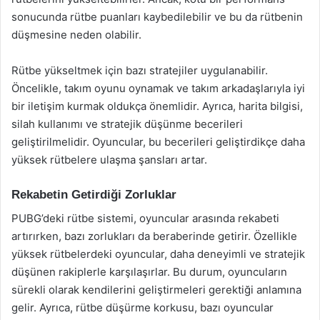
sonucunda rütbe puanları kaybedilebilir ve bu da rütbenin
düşmesine neden olabilir.
Rütbe yükseltmek için bazı stratejiler uygulanabilir.
Öncelikle, takım oyunu oynamak ve takım arkadaşlarıyla iyi
bir iletişim kurmak oldukça önemlidir. Ayrıca, harita bilgisi,
silah kullanımı ve stratejik düşünme becerileri
geliştirilmelidir. Oyuncular, bu becerileri geliştirdikçe daha
yüksek rütbelere ulaşma şansları artar.
Rekabetin Getirdiği Zorluklar
PUBG’deki rütbe sistemi, oyuncular arasında rekabeti
artırırken, bazı zorlukları da beraberinde getirir. Özellikle
yüksek rütbelerdeki oyuncular, daha deneyimli ve stratejik
düşünen rakiplerle karşılaşırlar. Bu durum, oyuncuların
sürekli olarak kendilerini geliştirmeleri gerektiği anlamına
gelir. Ayrıca, rütbe düşürme korkusu, bazı oyuncular