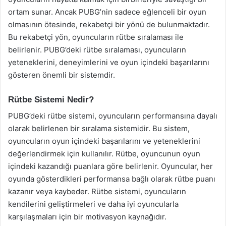
ortam sunar. Ancak PUBG’nin sadece eğlenceli bir oyun
olmasının ötesinde, rekabetçi bir yönü de bulunmaktadır.
Bu rekabetçi yön, oyuncuların rütbe sıralaması ile
belirlenir. PUBG’deki rütbe sıralaması, oyuncuların
yeteneklerini, deneyimlerini ve oyun içindeki başarılarını
gösteren önemli bir sistemdir.
Rütbe Sistemi Nedir?
PUBG’deki rütbe sistemi, oyuncuların performansına dayalı
olarak belirlenen bir sıralama sistemidir. Bu sistem,
oyuncuların oyun içindeki başarılarını ve yeteneklerini
değerlendirmek için kullanılır. Rütbe, oyuncunun oyun
içindeki kazandığı puanlara göre belirlenir. Oyuncular, her
oyunda gösterdikleri performansa bağlı olarak rütbe puanı
kazanır veya kaybeder. Rütbe sistemi, oyuncuların
kendilerini geliştirmeleri ve daha iyi oyuncularla
karşılaşmaları için bir motivasyon kaynağıdır.