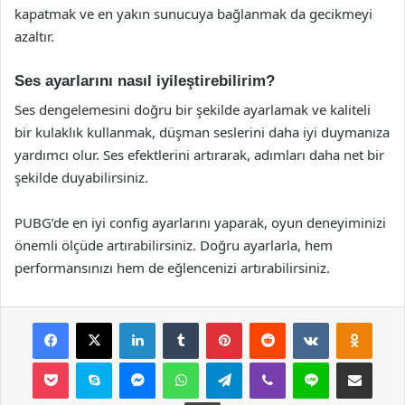
kapatmak ve en yakın sunucuya bağlanmak da gecikmeyi
azaltır.
Ses ayarlarını nasıl iyileştirebilirim?
Ses dengelemesini doğru bir şekilde ayarlamak ve kaliteli
bir kulaklık kullanmak, düşman seslerini daha iyi duymanıza
yardımcı olur. Ses efektlerini artırarak, adımları daha net bir
şekilde duyabilirsiniz.
PUBG’de en iyi config ayarlarını yaparak, oyun deneyiminizi
önemli ölçüde artırabilirsiniz. Doğru ayarlarla, hem
performansınızı hem de eğlencenizi artırabilirsiniz.
Facebook
X
LinkedIn
Tumblr
Pinterest
Reddit
VKontakte
Odnok
Pocket
Skype
Messenger
WhatsApp
Telegram
Viber
Line
E-Posta ile payla
Yazdır