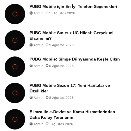
PUBG Mobile için En İyi Telefon Seçenekleri
Admin
10 Ağustos 2026
PUBG Mobile Sınırsız UC Hilesi: Gerçek mi,
Efsane mi?
Admin
9 Ağustos 2026
PUBG Mobile: Simge Dünyasında Keşfe Çıkın
Admin
9 Ağustos 2026
PUBG Mobile Sezon 17: Yeni Haritalar ve
Özellikler
Admin
8 Ağustos 2026
E İmza ile e-Devlet ve Kamu Hizmetlerinden
Daha Kolay Yararlanın
Admin
1 Ağustos 2026