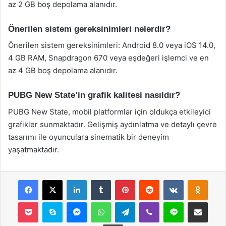
az 2 GB boş depolama alanıdır.
Önerilen sistem gereksinimleri nelerdir?
Önerilen sistem gereksinimleri: Android 8.0 veya iOS 14.0,
4 GB RAM, Snapdragon 670 veya eşdeğeri işlemci ve en
az 4 GB boş depolama alanıdır.
PUBG New State’in grafik kalitesi nasıldır?
PUBG New State, mobil platformlar için oldukça etkileyici
grafikler sunmaktadır. Gelişmiş aydınlatma ve detaylı çevre
tasarımı ile oyunculara sinematik bir deneyim
yaşatmaktadır.
Facebook
X
LinkedIn
Tumblr
Pinterest
Reddit
VKontakte
Odnok
Pocket
Skype
Messenger
WhatsApp
Telegram
Viber
Line
E-Posta ile payla
Yazdır