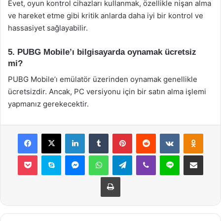
Evet, oyun kontrol cihazları kullanmak, özellikle nişan alma
ve hareket etme gibi kritik anlarda daha iyi bir kontrol ve
hassasiyet sağlayabilir.
5. PUBG Mobile’ı bilgisayarda oynamak ücretsiz
mi?
PUBG Mobile’ı emülatör üzerinden oynamak genellikle
ücretsizdir. Ancak, PC versiyonu için bir satın alma işlemi
yapmanız gerekecektir.
Facebook
X
LinkedIn
Tumblr
Pinterest
Reddit
VKontakte
Odnok
Pocket
Skype
Messenger
WhatsApp
Telegram
Viber
Line
E-Posta ile payla
Yazdır