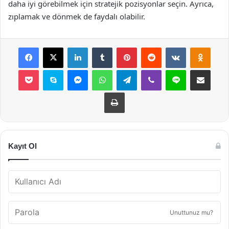
daha iyi görebilmek için stratejik pozisyonlar seçin. Ayrıca,
zıplamak ve dönmek de faydalı olabilir.
Facebook
X
LinkedIn
Tumblr
Pinterest
Reddit
VKontakte
Odnok
Pocket
Skype
Messenger
WhatsApp
Telegram
Viber
Line
E-Posta ile payla
Yazdır
Kayıt Ol
Unuttunuz mu?