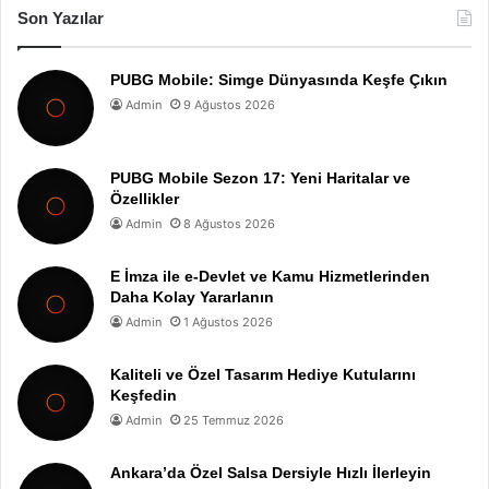
Son Yazılar
PUBG Mobile: Simge Dünyasında Keşfe Çıkın
Admin
9 Ağustos 2026
PUBG Mobile Sezon 17: Yeni Haritalar ve
Özellikler
Admin
8 Ağustos 2026
E İmza ile e-Devlet ve Kamu Hizmetlerinden
Daha Kolay Yararlanın
Admin
1 Ağustos 2026
Kaliteli ve Özel Tasarım Hediye Kutularını
Keşfedin
Admin
25 Temmuz 2026
Ankara’da Özel Salsa Dersiyle Hızlı İlerleyin