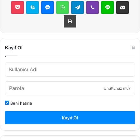
Pocket
Skype
Messenger
WhatsApp
Telegram
Viber
Line
E-Posta ile payla
Yazdır
Kayıt Ol
Unuttunuz mu?
Beni hatırla
Kayıt Ol