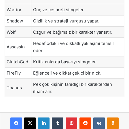
Warrior
Güç ve cesareti simgeler.
Shadow
Gizlilik ve strateji vurgusu yapar.
Wolf
Özgür ve bağımsız bir karakter yansıtır.
Hedef odaklı ve dikkatli yaklaşımı temsil
Assassin
eder.
ClutchGod
Kritik anlarda başarıyı simgeler.
FireFly
Eğlenceli ve dikkat çekici bir nick.
Pek çok kişinin tanıdığı bir karakterden
Thanos
ilham alır.
Facebook
X
LinkedIn
Tumblr
Pinterest
Reddit
VKontakte
Odnok