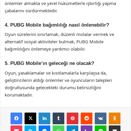
önlemler almakta ve yerel hükümetlerle işbirliği yapma
çabalarını sürdürmektedir.
4. PUBG Mobile bağımlılığı nasıl önlenebilir?
Oyun sürelerini sınırlamak, düzenli molalar vermek ve
alternatif sosyal aktiviteler bulmak, PUBG Mobile
bağımlılığını önlemeye yardımcı olabilir.
5. PUBG Mobile’ın geleceği ne olacak?
Oyun, yasaklamalar ve kısıtlamalarla karşılaşsa da,
geliştiricilerin aldığı önlemler ve oyuncuların talepleri
doğrultusunda gelecekteki durumu belirsizliğini
korumaktadır.
Facebook
X
LinkedIn
Tumblr
Pinterest
Reddit
VKontakte
Odnok
Pocket
Skype
Messenger
WhatsApp
Telegram
Viber
Line
E-Posta ile payla