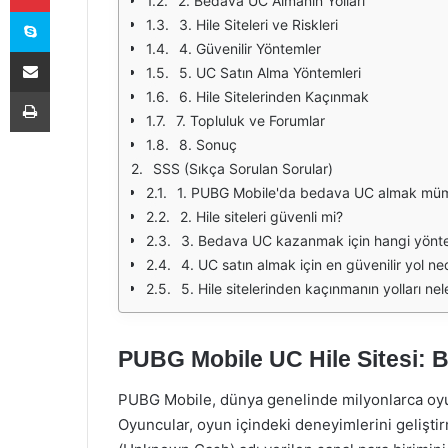
2. Bedava UC Almanın Yolları
Skype
3. Hile Siteleri ve Riskleri
4. Güvenilir Yöntemler
E-Posta ile paylaş
5. UC Satın Alma Yöntemleri
Yazdır
6. Hile Sitelerinden Kaçınmak
7. Topluluk ve Forumlar
8. Sonuç
SSS (Sıkça Sorulan Sorular)
1. PUBG Mobile'da bedava UC almak mü
2. Hile siteleri güvenli mi?
3. Bedava UC kazanmak için hangi yöntem
4. UC satın almak için en güvenilir yol ne
5. Hile sitelerinden kaçınmanın yolları nel
PUBG Mobile UC Hile Sitesi: B
PUBG Mobile, dünya genelinde milyonlarca oyu
Oyuncular, oyun içindeki deneyimlerini geliştir