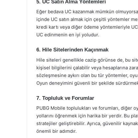
5. UC Satın Alma Yöntemleri
Eğer bedava UC kazanmak mümkün olmuyorsa, U
içinde UC satın almak için çeşitli yöntemler m
kredi kartı veya diğer ödeme yöntemleriyle UC sa
UC edinmenin en iyi yoludur.
6. Hile Sitelerinden Kaçınmak
Hile siteleri genellikle cazip görünse de, bu sit
kişisel bilgilerini çalabilir veya hesaplarına zar
sözleşmesine aykırı olan bu tür yöntemler, oyu
Oyun deneyimini güvenli bir şekilde sürdürmek 
7. Topluluk ve Forumlar
PUBG Mobile toplulukları ve forumları, diğer 
yollarını öğrenmek için harika bir yerdir. Bu pl
stratejiler geliştirebilir. Ayrıca, güvenilir kayn
önemli bir adımdır.