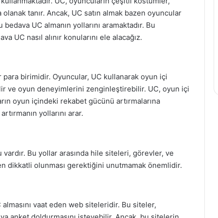
kullanmaktadır. UC, oyuncuların çeşitli kostümler,
ına olanak tanır. Ancak, UC satın almak bazen oyuncular
ncu bedava UC almanın yollarını aramaktadır. Bu
a UC nasıl alınır konularını ele alacağız.
para birimidir. Oyuncular, UC kullanarak oyun içi
ilir ve oyun deneyimlerini zenginleştirebilir. UC, oyun içi
arın oyun içindeki rekabet gücünü artırmalarına
rtırmanın yollarını arar.
rdır. Bu yollar arasında hile siteleri, görevler, ve
ırken dikkatli olunması gerektiğini unutmamak önemlidir.
C almasını vaat eden web siteleridir. Bu siteler,
eya anket doldurmasını isteyebilir. Ancak, bu sitelerin