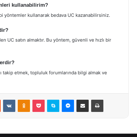
leri kullanabilirim?
ibi yöntemler kullanarak bedava UC kazanabilirsiniz.
dir?
en UC satın almaktır. Bu yöntem, güvenli ve hızlı bir
lerdir?
ı takip etmek, topluluk forumlarında bilgi almak ve
st
Reddit
VKontakte
Odnoklassniki
Pocket
Skype
Messenger
E-Posta ile paylaş
Yazdır