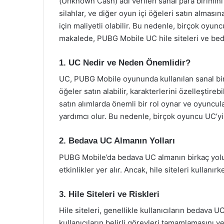
(Unknown Cash) adı verilen sanal para birimini 
silahlar, ve diğer oyun içi öğeleri satın almas
için maliyetli olabilir. Bu nedenle, birçok oyu
makalede, PUBG Mobile UC hile siteleri ve bedav
1. UC Nedir ve Neden Önemlidir?
UC, PUBG Mobile oyununda kullanılan sanal bir 
öğeler satın alabilir, karakterlerini özelleştireb
satın alımlarda önemli bir rol oynar ve oyuncul
yardımcı olur. Bu nedenle, birçok oyuncu UC’yi a
2. Bedava UC Almanın Yolları
PUBG Mobile’da bedava UC almanın birkaç yolu va
etkinlikler yer alır. Ancak, hile siteleri kullan
3. Hile Siteleri ve Riskleri
Hile siteleri, genellikle kullanıcıların bedava U
kullanıcıların belirli görevleri tamamlamasını v