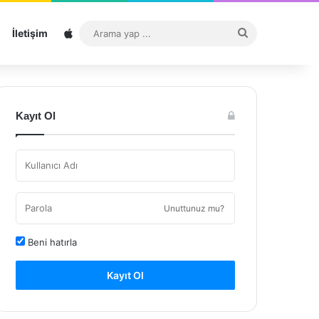
Sitemap
Arama
İletişim
yap
...
Kayıt Ol
Unuttunuz mu?
Beni hatırla
Kayıt Ol