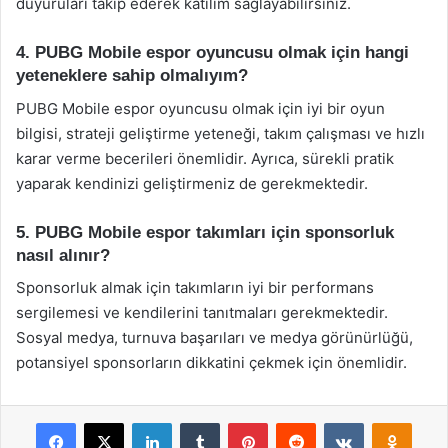
duyuruları takip ederek katılım sağlayabilirsiniz.
4. PUBG Mobile espor oyuncusu olmak için hangi
yeteneklere sahip olmalıyım?
PUBG Mobile espor oyuncusu olmak için iyi bir oyun
bilgisi, strateji geliştirme yeteneği, takım çalışması ve hızlı
karar verme becerileri önemlidir. Ayrıca, sürekli pratik
yaparak kendinizi geliştirmeniz de gerekmektedir.
5. PUBG Mobile espor takımları için sponsorluk
nasıl alınır?
Sponsorluk almak için takımların iyi bir performans
sergilemesi ve kendilerini tanıtmaları gerekmektedir.
Sosyal medya, turnuva başarıları ve medya görünürlüğü,
potansiyel sponsorların dikkatini çekmek için önemlidir.
Facebook
X
LinkedIn
Tumblr
Pinterest
Reddit
VKontakte
Odnok