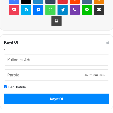
Pocket
Skype
Messenger
WhatsApp
Telegram
Viber
Line
E-Posta ile payla
Yazdır
Kayıt Ol
Unuttunuz mu?
Beni hatırla
Kayıt Ol