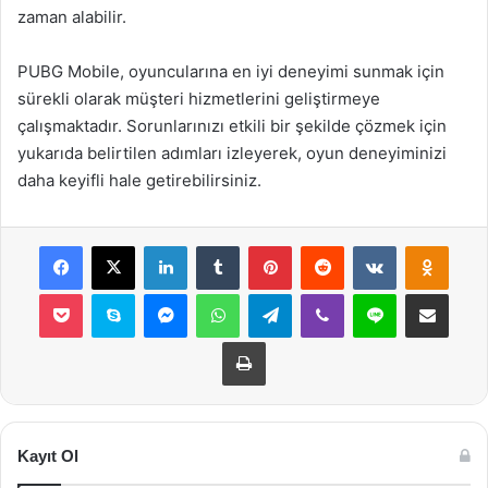
zaman alabilir.
PUBG Mobile, oyuncularına en iyi deneyimi sunmak için
sürekli olarak müşteri hizmetlerini geliştirmeye
çalışmaktadır. Sorunlarınızı etkili bir şekilde çözmek için
yukarıda belirtilen adımları izleyerek, oyun deneyiminizi
daha keyifli hale getirebilirsiniz.
Facebook
X
LinkedIn
Tumblr
Pinterest
Reddit
VKontakte
Odnok
Pocket
Skype
Messenger
WhatsApp
Telegram
Viber
Line
E-Posta ile payla
Yazdır
Kayıt Ol