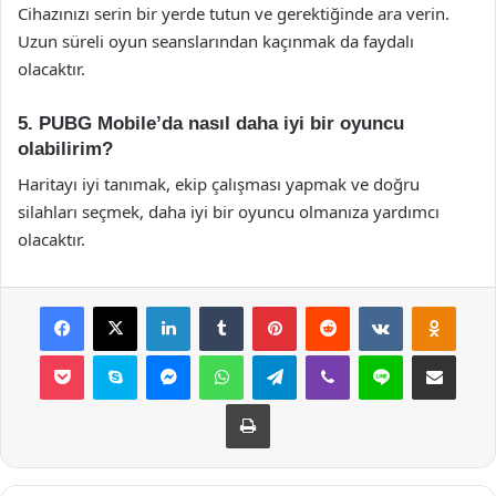
Cihazınızı serin bir yerde tutun ve gerektiğinde ara verin.
Uzun süreli oyun seanslarından kaçınmak da faydalı
olacaktır.
5. PUBG Mobile’da nasıl daha iyi bir oyuncu
olabilirim?
Haritayı iyi tanımak, ekip çalışması yapmak ve doğru
silahları seçmek, daha iyi bir oyuncu olmanıza yardımcı
olacaktır.
Facebook
X
LinkedIn
Tumblr
Pinterest
Reddit
VKontakte
Odnok
Pocket
Skype
Messenger
WhatsApp
Telegram
Viber
Line
E-Posta ile payla
Yazdır