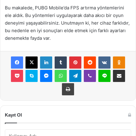
Bu makalede, PUBG Mobile’da FPS artırma yöntemlerini
ele aldık. Bu yöntemleri uygulayarak daha akıcı bir oyun
deneyimi yaşayabilirsiniz. Unutmayın ki, her cihaz farklıdır,
bu nedenle en iyi sonuçları elde etmek için farklı ayarları
denemekte fayda var.
Facebook
X
LinkedIn
Tumblr
Pinterest
Reddit
VKontakte
Odnok
Pocket
Skype
Messenger
WhatsApp
Telegram
Viber
Line
E-Posta ile payla
Yazdır
Kayıt Ol