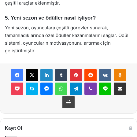
çeşitli araçlar eklenmiştir.
5. Yeni sezon ve ödüller nasıl işliyor?
Yeni sezon, oyunculara çeşitli görevler sunarak,
tamamladıklarında özel ödüller kazanmalarını sağlar. Ödül
sistemi, oyuncuların motivasyonunu artırmak için
geliştirilmiştir.
Facebook
X
LinkedIn
Tumblr
Pinterest
Reddit
VKontakte
Odnok
Pocket
Skype
Messenger
WhatsApp
Telegram
Viber
Line
E-Posta ile payla
Yazdır
Kayıt Ol