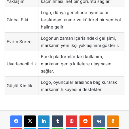
Yaklaşım
kaçınılması, net bir görüntü sağlar.
Logo, dünya genelinde oyuncular
Global Etki
tarafından tanınır ve kültürel bir sembol
haline gelir.
Logonun zaman içerisindeki gelişimi,
Evrim Süreci
markanın yenilikçi yaklaşımını gösterir.
Farklı platformlardaki kullanım,
Uyarlanabilirlik
markanın geniş kitlelere ulaşmasını
sağlar.
Logo, oyuncular arasında bağ kurarak
Güçlü Kimlik
markanın hikayesini destekler.
Facebook
X
LinkedIn
Tumblr
Pinterest
Reddit
VKontakte
Odnok
Pocket
Skype
Messenger
WhatsApp
Telegram
Viber
Line
E-Posta ile payla