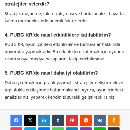
stratejiler nelerdir?
Stratejik düşünme, takım çalışması ve harita analizi, hayatta
kalma mücadelesinde önemli faktörlerdir.
4. PUBG KR’de nasıl etkinliklere katılabilirim?
PUBG KR, oyun içindeki etkinlikler ve turnuvalar hakkında
duyurular yapmaktadır. Bu etkinliklere katılmak için oyunun
resmi sosyal medya hesaplarını takip edebilirsiniz.
5. PUBG KR’de nasıl daha iyi olabilirim?
Daha iyi olmak için pratik yapmalı, stratejiler geliştirmeli ve
toplulukla etkileşimde bulunmalısınız. Ayrıca, oyun içindeki
analizlerinizi yaparak kendinizi sürekli geliştirebilirsiniz.
Facebook
X
LinkedIn
Tumblr
Pinterest
Reddit
VKontakte
Odnok
Pocket
Skype
Messenger
WhatsApp
Telegram
Viber
Line
E-Posta ile payla