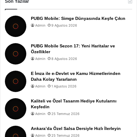
Son Yazılar
PUBG Mobile: Simge Dünyasında Keşfe Çıkın
Admin
9 Ağustos 2026
PUBG Mobile Sezon 17: Yeni Haritalar ve
Özellikler
Admin
8 Ağustos 2026
E İmza ile e-Devlet ve Kamu Hizmetlerinden
Daha Kolay Yararlanın
Admin
1 Ağustos 2026
Kaliteli ve Özel Tasarım Hediye Kutularını
Keşfedin
Admin
25 Temmuz 2026
Ankara’da Özel Salsa Dersiyle Hızlı İlerleyin
Admin
25 Temmuz 2026