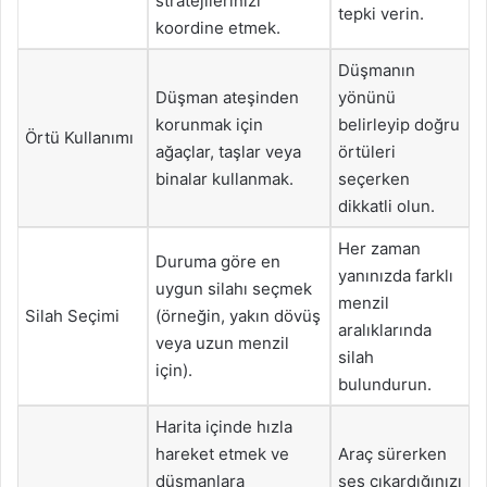
stratejilerinizi
tepki verin.
koordine etmek.
Düşmanın
Düşman ateşinden
yönünü
korunmak için
belirleyip doğru
Örtü Kullanımı
ağaçlar, taşlar veya
örtüleri
binalar kullanmak.
seçerken
dikkatli olun.
Her zaman
Duruma göre en
yanınızda farklı
uygun silahı seçmek
menzil
Silah Seçimi
(örneğin, yakın dövüş
aralıklarında
veya uzun menzil
silah
için).
bulundurun.
Harita içinde hızla
hareket etmek ve
Araç sürerken
düşmanlara
ses çıkardığınızı