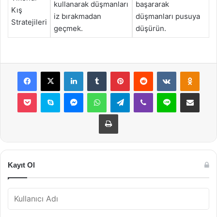
kullanarak düşmanları
başararak
Kış
iz bırakmadan
düşmanları pusuya
Stratejileri
geçmek.
düşürün.
Facebook
X
LinkedIn
Tumblr
Pinterest
Reddit
VKontakte
Odnok
Pocket
Skype
Messenger
WhatsApp
Telegram
Viber
Line
E-Posta ile payla
Yazdır
Kayıt Ol