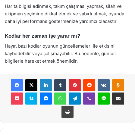
Harita bilgisi edinmek, takım çalışması yapmak, silah ve
ekipman seçimine dikkat etmek ve sabırlı olmak, oyunda
daha iyi performans göstermenize yardımcı olacaktır.
Kodlar her zaman işe yarar mı?
Hayır, bazı kodlar oyunun güncellemeleri ile etkisini
kaybedebilir veya çalışmayabilir. Bu nedenle, güncel
bilgilerle hareket etmek önemlidir.
Facebook
X
LinkedIn
Tumblr
Pinterest
Reddit
VKontakte
Odnok
Pocket
Skype
Messenger
WhatsApp
Telegram
Viber
Line
E-Posta ile payla
Yazdır