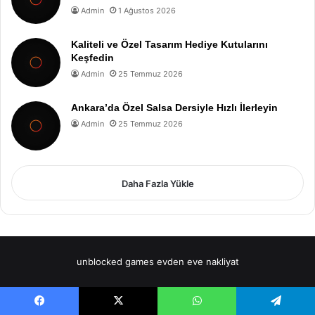
Admin
1 Ağustos 2026
Kaliteli ve Özel Tasarım Hediye Kutularını
Keşfedin
Admin
25 Temmuz 2026
Ankara’da Özel Salsa Dersiyle Hızlı İlerleyin
Admin
25 Temmuz 2026
Daha Fazla Yükle
unblocked games
evden eve nakliyat
Facebook
X
WhatsApp
Telegram