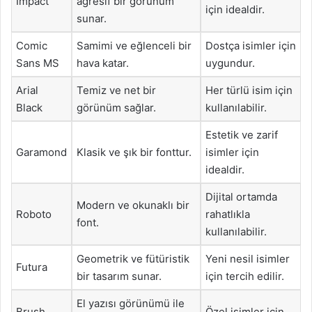
Impact
agresif bir görünüm
için idealdir.
sunar.
Comic
Samimi ve eğlenceli bir
Dostça isimler için
Sans MS
hava katar.
uygundur.
Arial
Temiz ve net bir
Her türlü isim için
Black
görünüm sağlar.
kullanılabilir.
Estetik ve zarif
Garamond
Klasik ve şık bir fonttur.
isimler için
idealdir.
Dijital ortamda
Modern ve okunaklı bir
Roboto
rahatlıkla
font.
kullanılabilir.
Geometrik ve fütüristik
Yeni nesil isimler
Futura
bir tasarım sunar.
için tercih edilir.
El yazısı görünümü ile
Brush
Özel isimler için