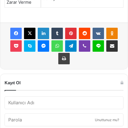
Zarar Verme
Facebook
X
LinkedIn
Tumblr
Pinterest
Reddit
VKontakte
Odnok
Pocket
Skype
Messenger
WhatsApp
Telegram
Viber
Line
E-Posta ile payla
Yazdır
Kayıt Ol
Unuttunuz mu?