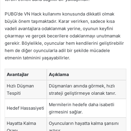
PUBG’de VN Hack kullanımı konusunda dikkatli olmak
büyük önem taşımaktadır. Karar verirken, sadece kısa
vadeli avantajlara odaklanmak yerine, oyunun keyfini
çıkarmayı ve gerçek becerilere odaklanmayı unutmamak
gerekir. Böylelikle, oyuncular hem kendilerini geliştirebilir
hem de diğer oyuncularla adil bir şekilde mücadele
etmenin tatminini yaşayabilirler.
Avantajlar
Açıklama
Hızlı Düşman
Düşmanları anında görmek, hızlı
Tespiti
strateji geliştirmeye olanak tanır.
Mermilerin hedefe daha isabetli
Hedef Hassasiyeti
girmesini sağlar.
Hayatta Kalma
Oyuncuların hayatta kalma şansını
Oranı
artırır.