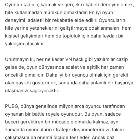
Oyunun tadını çıkarmak ve gerçek rekabeti deneyimlemek,
hile kullanmadan mümkün olmaktadır. En iyi oyun
deneyimi, adaletli bir rekabetle elde edilir. Oyuncuların,
hile yerine yeteneklerini geliştirmeye odaklanmaları, hem
kişisel gelişimleri hem de topluluk için daha faydalı bir
yaklaşım olacaktır.
Unutmayın ki, her ne kadar VN hack gibi yazılımlar cazip
gelse de, oyun dünyasında adalet ve eşitlik her zaman
öncelikli olmalıdır. Daha iyi bir oyuncu olmak için gerekli
olan gayreti göstermek, sonunda daha anlamlı bir başarıya
ulaşmanızı sağlayacaktır.
PUBG, dünya genelinde milyonlarca oyuncu tarafından
oynanan bir battle royale oyunudur. Bu oyun, sadece
beceri gerektiren bir mücadele olmakla kalmaz, aynı
zamanda oyuncuların stratejik düşünmelerini ve takım
çalışmasını da önemli ölçüde test eder. Ancak bazı