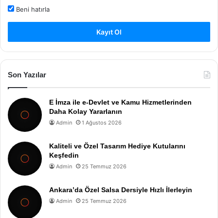
Beni hatırla
Kayıt Ol
Son Yazılar
E İmza ile e-Devlet ve Kamu Hizmetlerinden
Daha Kolay Yararlanın
Admin
1 Ağustos 2026
Kaliteli ve Özel Tasarım Hediye Kutularını
Keşfedin
Admin
25 Temmuz 2026
Ankara’da Özel Salsa Dersiyle Hızlı İlerleyin
Admin
25 Temmuz 2026