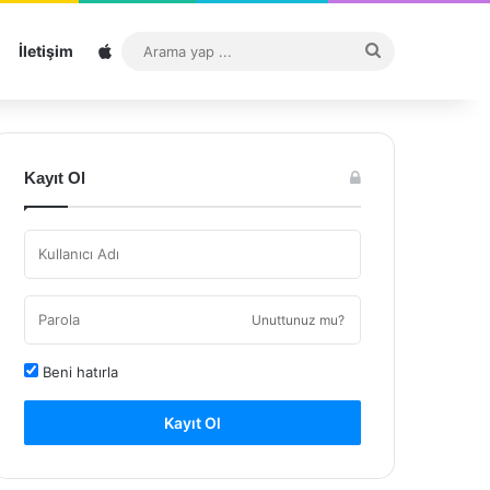
Sitemap
Arama
İletişim
yap
...
Kayıt Ol
Unuttunuz mu?
Beni hatırla
Kayıt Ol