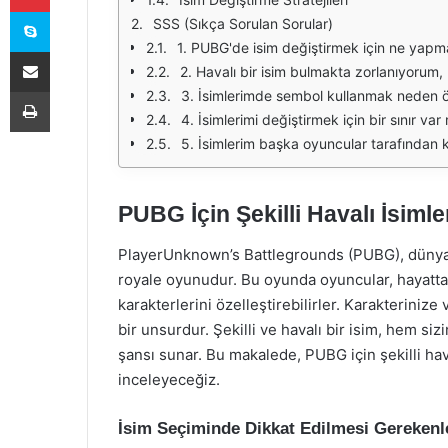
Skype
SSS (Sıkça Sorulan Sorular)
1. PUBG'de isim değiştirmek için ne yapm
E-Posta ile paylaş
2. Havalı bir isim bulmakta zorlanıyorum
Yazdır
3. İsimlerimde sembol kullanmak neden ö
4. İsimlerimi değiştirmek için bir sınır var
5. İsimlerim başka oyuncular tarafından ku
PUBG İçin Şekilli Havalı İsim
PlayerUnknown’s Battlegrounds (PUBG), dünya 
royale oyunudur. Bu oyunda oyuncular, hayatt
karakterlerini özelleştirebilirler. Karakteriniz
bir unsurdur. Şekilli ve havalı bir isim, hem sizi
şansı sunar. Bu makalede, PUBG için şekilli hava
inceleyeceğiz.
İsim Seçiminde Dikkat Edilmesi Gerekenl