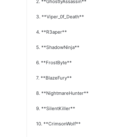
2. **GhostlyAssassin**
3. **Viper_0f_Death**
4. **R3aper**
5. **ShadowNinja**
6. **FrostByte**
7. **BlazeFury**
8. **NightmareHunter**
9. **SilentKiller**
10. **CrimsonWolf**