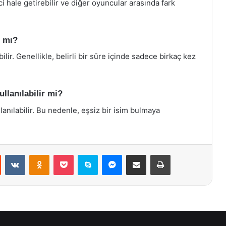
i hale getirebilir ve diğer oyuncular arasında fark
r mı?
ilir. Genellikle, belirli bir süre içinde sadece birkaç kez
llanılabilir mi?
lanılabilir. Bu nedenle, eşsiz bir isim bulmaya
st
Reddit
VKontakte
Odnoklassniki
Pocket
Skype
Messenger
E-Posta ile paylaş
Yazdır