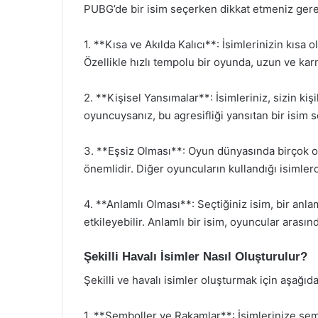
PUBG’de bir isim seçerken dikkat etmeniz gere
1. **Kısa ve Akılda Kalıcı**: İsimlerinizin kısa o
Özellikle hızlı tempolu bir oyunda, uzun ve karm
2. **Kişisel Yansımalar**: İsimleriniz, sizin kişi
oyuncuysanız, bu agresifliği yansıtan bir isim s
3. **Eşsiz Olması**: Oyun dünyasında birçok 
önemlidir. Diğer oyuncuların kullandığı isimlerd
4. **Anlamlı Olması**: Seçtiğiniz isim, bir anla
etkileyebilir. Anlamlı bir isim, oyuncular arasınd
Şekilli Havalı İsimler Nasıl Oluşturulur?
Şekilli ve havalı isimler oluşturmak için aşağıda
1. **Semboller ve Rakamlar**: İsimlerinize sem