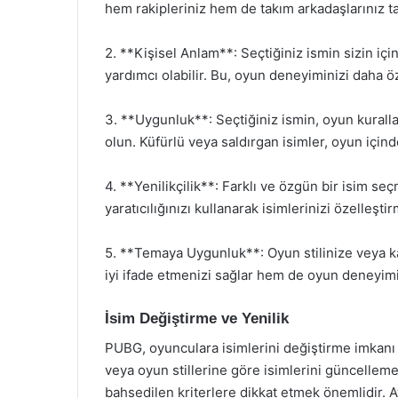
hem rakipleriniz hem de takım arkadaşlarınız tar
2. **Kişisel Anlam**: Seçtiğiniz ismin sizin iç
yardımcı olabilir. Bu, oyun deneyiminizi daha öze
3. **Uygunluk**: Seçtiğiniz ismin, oyun kurall
olun. Küfürlü veya saldırgan isimler, oyun içind
4. **Yenilikçilik**: Farklı ve özgün bir isim se
yaratıcılığınızı kullanarak isimlerinizi özelleşt
5. **Temaya Uygunluk**: Oyun stilinize veya k
iyi ifade etmenizi sağlar hem de oyun deneyimin
İsim Değiştirme ve Yenilik
PUBG, oyunculara isimlerini değiştirme imkanı
veya oyun stillerine göre isimlerini güncellemel
bahsedilen kriterlere dikkat etmek önemlidir. Ay