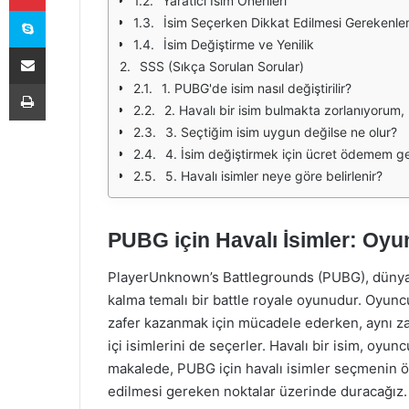
Yaratıcı İsim Önerileri
Skype
İsim Seçerken Dikkat Edilmesi Gerekenle
İsim Değiştirme ve Yenilik
E-Posta ile paylaş
SSS (Sıkça Sorulan Sorular)
Yazdır
1. PUBG'de isim nasıl değiştirilir?
2. Havalı bir isim bulmakta zorlanıyorum
3. Seçtiğim isim uygun değilse ne olur?
4. İsim değiştirmek için ücret ödemem ge
5. Havalı isimler neye göre belirlenir?
PUBG için Havalı İsimler: Oyu
PlayerUnknown’s Battlegrounds (PUBG), dünya 
kalma temalı bir battle royale oyunudur. Oyuncu
zafer kazanmak için mücadele ederken, aynı za
içi isimlerini de seçerler. Havalı bir isim, oyuncu
makalede, PUBG için havalı isimler seçmenin ön
edilmesi gereken noktalar üzerinde duracağız.