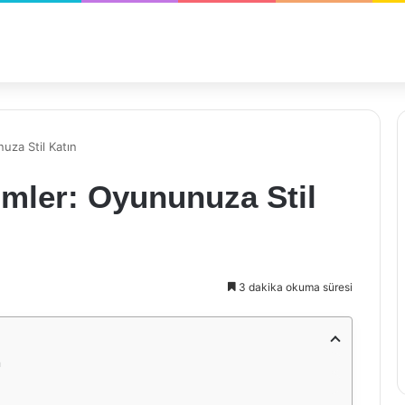
uza Stil Katın
imler: Oyununuza Stil
3 dakika okuma süresi
n