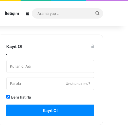
Sitemap
Arama
İletişim
yap
...
Kayıt Ol
Unuttunuz mu?
Beni hatırla
Kayıt Ol