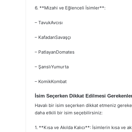
6. **Mizahi ve Eğlenceli İsimler**:
– TavukAvcısı
– KafadanSavaşçı
– PatlayanDomates
– ŞanslıYumurta
– KomikKombat
İsim Seçerken Dikkat Edilmesi Gerekenle
Havalı bir isim seçerken dikkat etmeniz gereken
daha etkili bir isim seçebilirsiniz:
1. **Kısa ve Akılda Kalıcı**: İsimlerin kısa ve a