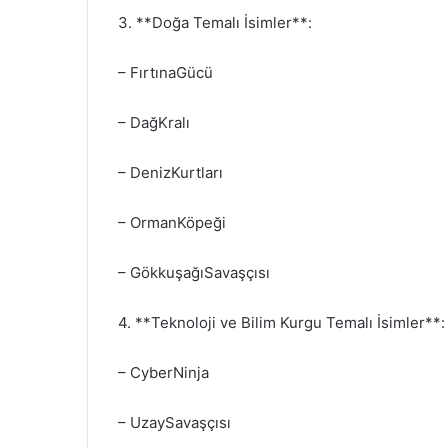
3. **Doğa Temalı İsimler**:
– FırtınaGücü
– DağKralı
– DenizKurtları
– OrmanKöpeği
– GökkuşağıSavaşçısı
4. **Teknoloji ve Bilim Kurgu Temalı İsimler**:
– CyberNinja
– UzaySavaşçısı