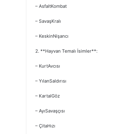
– AsfaltKombat
– SavaşKralı
– KeskinNişancı
2. **Hayvan Temalı İsimler**:
– KurtAvcısı
– YılanSaldırısı
– KartalGöz
– AyıSavaşçısı
– ÇitaHızı