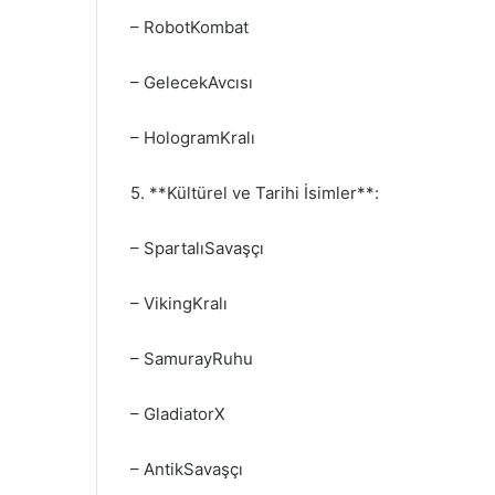
– RobotKombat
– GelecekAvcısı
– HologramKralı
5. **Kültürel ve Tarihi İsimler**:
– SpartalıSavaşçı
– VikingKralı
– SamurayRuhu
– GladiatorX
– AntikSavaşçı