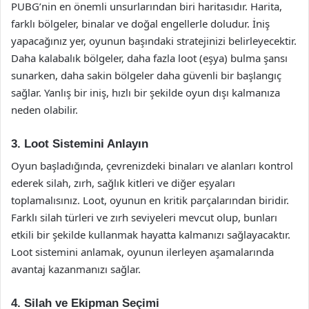
PUBG’nin en önemli unsurlarından biri haritasıdır. Harita,
farklı bölgeler, binalar ve doğal engellerle doludur. İniş
yapacağınız yer, oyunun başındaki stratejinizi belirleyecektir.
Daha kalabalık bölgeler, daha fazla loot (eşya) bulma şansı
sunarken, daha sakin bölgeler daha güvenli bir başlangıç
sağlar. Yanlış bir iniş, hızlı bir şekilde oyun dışı kalmanıza
neden olabilir.
3. Loot Sistemini Anlayın
Oyun başladığında, çevrenizdeki binaları ve alanları kontrol
ederek silah, zırh, sağlık kitleri ve diğer eşyaları
toplamalısınız. Loot, oyunun en kritik parçalarından biridir.
Farklı silah türleri ve zırh seviyeleri mevcut olup, bunları
etkili bir şekilde kullanmak hayatta kalmanızı sağlayacaktır.
Loot sistemini anlamak, oyunun ilerleyen aşamalarında
avantaj kazanmanızı sağlar.
4. Silah ve Ekipman Seçimi