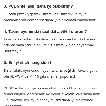
3. PUBG’de nasıl daha iyi olabilirim?
Düzenli pratik yaparak, strateji geliştirerek ve oyun
mekaniklerini öğrenerek daha iyi bir oyuncu olabilirsiniz.
4. Takım oyununda nasıl daha etkili olurum?
Takım arkadaşlarınızla iletişim kurarak ve birlikte hareket
ederek daha etkili olabilirsiniz. Stratejik planlar yapmayı
unutmayın.
5. En iyi silah hangisidir?
En iyi silah, oyuncunun oyun tarzına bağlıdır. Ancak, genel
olarak AWM ve M416 gibi silahlar popülerdir.
PUBG’ye hızlı bir giriş yapmak için bu rehberi kullanarak
temel bilgileri öğrenebilir ve oyunun keyfini çıkarabilirsiniz.
Unutmayın, her oyun deneyimi sizi daha iyi bir oyuncu
yapacaktır!