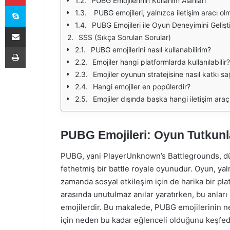
PUBG Emojilerinin Kullanım Alanları
Skype
PUBG emojileri, yalnızca iletişim aracı olmanın ötesinde, oyun deneyimini eğlenceli hale getiren unsurlardır. İşte bu eğlenceli yanlardan bazıları: - **Yaratıcılık**: Oyuncular, emojileri farklı şekillerde kullanarak yaratıcı ifadeler geliştirebilirler. Bu, oyun sırasında eğlenceli bir atmosfer yaratır. - **İletişimde Hız**: Emojiler, metin mesajlarına göre daha hızlı bir iletişim sağlar. Bu, özellikle savaş anlarında kritik öneme sahiptir. - **Topluluk Oluşturma**: Emojiler, oyuncular arasında bir bağ kurar ve topluluk duygusunu pekiştirir. Aynı duyguları paylaşan oyuncular, daha güçlü bir bağ kurma eğilimindedir. PUBG Emojileri ile Oyun Deneyimini Geliştirme PUBG emojilerini en iyi şekilde kullanmak, oyun deneyiminizi artırabilir. İşte bazı ipuçları: 1. **Doğru Emojiyi Seçin**: Oyun anına uygun emojiyi seçmek, iletişiminizi daha etkili hale getirir. Örneğin, bir düşman gördüğünüzde hemen yardım emojisi yerine düşman emojisi kullanmak daha uygun olacaktır. 2. **Takım Arkadaşlarınızı Tanıyın**: Takım arkadaşlarınızın hangi emojileri sevdiğini bilmek, iletişimi daha eğlenceli hale getirebilir. Herkesin favori emojisi farklı olabilir. 3. **Komik Anları Paylaşın**: Oyun sırasında yaşanan komik anları emojilerle paylaşmak, takım ruhunu artırır v
PUBG Emojileri ile Oyun Deneyimini Gelişt
E-Posta ile paylaş
SSS (Sıkça Sorulan Sorular)
Yazdır
PUBG emojilerini nasıl kullanabilirim?
Emojiler hangi platformlarda kullanılabilir?
Emojiler oyunun stratejisine nasıl katkı sa
Hangi emojiler en popülerdir?
Emojiler dışında başka hangi iletişim araç
PUBG Emojileri: Oyun Tutkunlar
PUBG, yani PlayerUnknown’s Battlegrounds, d
fethetmiş bir battle royale oyunudur. Oyun, yal
zamanda sosyal etkileşim için de harika bir pl
arasında unutulmaz anılar yaratırken, bu anları
emojilerdir. Bu makalede, PUBG emojilerinin ne 
için neden bu kadar eğlenceli olduğunu keşfe