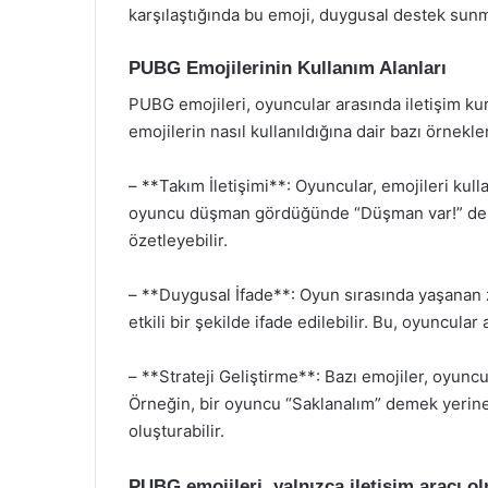
karşılaştığında bu emoji, duygusal destek sunm
PUBG Emojilerinin Kullanım Alanları
PUBG emojileri, oyuncular arasında iletişim kur
emojilerin nasıl kullanıldığına dair bazı örnekle
– **Takım İletişimi**: Oyuncular, emojileri kullan
oyuncu düşman gördüğünde “Düşman var!” de
özetleyebilir.
– **Duygusal İfade**: Oyun sırasında yaşanan za
etkili bir şekilde ifade edilebilir. Bu, oyuncular
– **Strateji Geliştirme**: Bazı emojiler, oyuncul
Örneğin, bir oyuncu “Saklanalım” demek yerine 
oluşturabilir.
PUBG emojileri, yalnızca iletişim aracı o