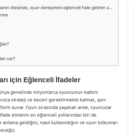
e gülümsemelere yol açar. 4. **Yardımcı Olun**: Takım arkadaşlarınızın zor anlarında destek olmak için uygun emojileri kullanarak, moral verici bir atmosfer yaratabilirsiniz. PUBG emojileri, yalnızca bir iletişim aracı olmanın ötesinde, oyun deneyimini zenginleştiren ve eğlenceli hale getiren unsurlardır. Oyuncular, bu emojileri kullanarak hem duygularını ifade edebilir hem de takım arkadaşlarıyla daha iyi bir iletişim kurabilirler. Oyun dünyasında bu tür eğlenceli ifadeler, oyuncular arasında güçlü bağlar kurar ve unutulmaz anılar yaratır. PUBG'nin sunduğu bu eğlenceli iletişim biçimini kullanarak, oyun deneyiminizi daha da keyifli hale getirebilirsiniz. SSS (Sıkça Sorulan Sorular) PUBG emojilerini nasıl kullanabilirim? PUBG emojilerini, oyun içindeki sohbet alanında ya da takım arkadaşlarınızla iletişim kurarken kullanabilirsiniz. Emojileri seçmek için genellikle bir emoji simgesine tıklamanız yeterlidir. Emojiler hangi platformlarda kullanılabilir? PUBG emojileri, PC, konsol ve mobil platformlar dahil olmak üzere oyunun bulunduğu tüm platformlarda kullanılabilir. Emojiler oyunun stratejisine nasıl katkı sağlar? Emojiler, hızlı iletişim sağlar ve oyuncuların anlık durumları anlamalarına yardımcı olur. Bu, stratejik kararlar alırken zaman kazandırır. Hangi emojiler en popülerdir? Zafer, yardım ve eğlence emojileri, oyuncular arasında en popüler olanlardır. Bu emojiler, oyunun dinamiklerine en çok uygun düşenlerdir. Emojiler dışında başka hangi iletişim araçları var? PUBG'de sesli iletişim, metin sohbeti ve işaretleme sistemi gibi başka iletişim araçları da bulunmaktadır. Ancak emojiler, duygusal ifadeleri hızlı bir şekilde iletmek için oldukça etkilidir.
irme
ğlar?
ları var?
ı için Eğlenceli İfadeler
ünya genelinde milyonlarca oyuncunun kalbini
nızca strateji ve beceri gerektirmekle kalmaz, aynı
atform sunar. Oyun sırasında yaşanan anlar, oyuncular
 ifade etmenin en eğlenceli yollarından biri de
anlama geldiğini, nasıl kullanıldığını ve oyun tutkunları
deceğiz.