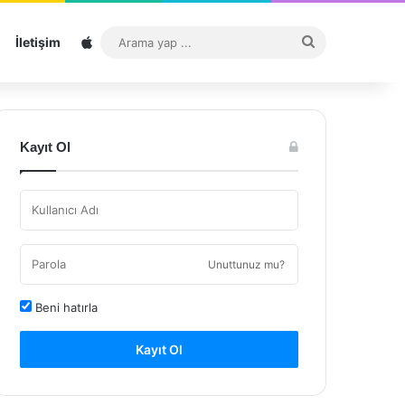
Sitemap
Arama
İletişim
yap
...
Kayıt Ol
Unuttunuz mu?
Beni hatırla
Kayıt Ol