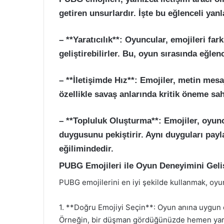
getiren unsurlardır. İşte bu eğlenceli yanl
– **Yaratıcılık**: Oyuncular, emojileri fark
geliştirebilirler. Bu, oyun sırasında eğlenc
– **İletişimde Hız**: Emojiler, metin mesaj
özellikle savaş anlarında kritik öneme sah
– **Topluluk Oluşturma**: Emojiler, oyunc
duygusunu pekiştirir. Aynı duyguları pay
eğilimindedir.
PUBG Emojileri ile Oyun Deneyimini Geli
PUBG emojilerini en iyi şekilde kullanmak, oyun d
1. **Doğru Emojiyi Seçin**: Oyun anına uygun emo
Örneğin, bir düşman gördüğünüzde hemen yard