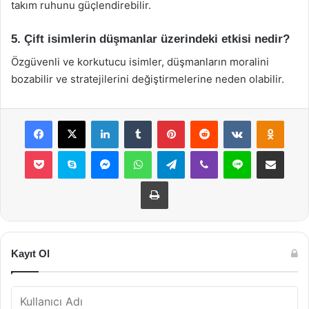
takım ruhunu güçlendirebilir.
5. Çift isimlerin düşmanlar üzerindeki etkisi nedir?
Özgüvenli ve korkutucu isimler, düşmanların moralini
bozabilir ve stratejilerini değiştirmelerine neden olabilir.
Facebook
X
LinkedIn
Tumblr
Pinterest
Reddit
VKontakte
Odnok
Pocket
Skype
Messenger
WhatsApp
Telegram
Viber
Line
E-Posta ile payla
Yazdır
Kayıt Ol