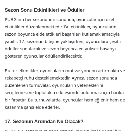
Sezon Sonu Etkinlikleri ve Ödüller
PUBG’nin her sezonunun sonunda, oyuncular için özel
etkinlikler düzenlenmektedir. Bu etkinlikler, oyuncuların
sezon boyunca elde ettikleri başarıları kutlamak amacıyla
yapılır. 17. sezonun bitişine yaklaşırken, oyunculara çeşitli
ödüller sunulacak ve sezon boyunca en yüksek başarıyı
gösteren oyuncular ödüllendirilecektir.
Bu tür etkinlikler, oyuncuların motivasyonunu artırmakta ve
rekabetçi ruhu desteklemektedir. Ayrıca, sezon sonunda
düzenlenen turnuvalar, oyuncuların yeteneklerini
sergilemesi ve toplulukla etkileşimde bulunması için harika
bir fırsattır. Bu turnuvalarda, oyuncular hem eğlenir hem de
kazanma şansı elde ederler.
17. Sezonun Ardından Ne Olacak?
PUBG 17. sezonunun sona ermesi, oyuncular için yeni bir