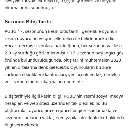
seviyelerini yükseltmeleri için çeşitli görevler ve meydan
okumalar da sunulmuştur.
Sezonun Bitiş Tarihi
PUBG 17. sezonunun kesin bitiş tarihi, genellikle oyunun
resmi duyuruları ve güncellemeleri ile belirlenmektedir.
Ancak, geçmiş sezonlara bakıldığında, her sezonun yaklaşık
2-3 ay sürdüğü gözlemlenmiştir. 17. sezonun başlangıcı göz
önünde bulundurulduğunda, bitiş tarihi muhtemelen 2023
yılının ortalarına denk gelecektir. Oyuncuların bu süre
zarfında etkinliklere katılmaları, yeni içerikleri keşfetmeleri
ve sezonun tadını çıkarmaları önemlidir.
Bitiş tarihiyle ilgili kesin bilgi, PUBG’nin resmi sosyal medya
hesapları ve web sitesi üzerinden takip edilebilir. Bu
platformlar, oyunculara en güncel bilgileri sağlamakta ve
sezonun sonlarına yaklaşırken yapılacak etkinlikler hakkında
bilgi vermektedir.