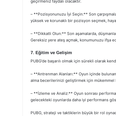
geçirmeniz faydalı olacaktır.
– **Pozisyonunuzu İyi Seçin:** Son çarpışmalar
yüksek ve korunaklı bir pozisyon seçmek, hayatt
– **Dikkatli Olun:** Son aşamalarda, düşmanlar
Gereksiz yere ateş açmak, konumunuzu ifşa ede
7. Eğitim ve Gelişim
PUBG’de başarılı olmak için sürekli olarak kendi
– **Antrenman Alanları:** Oyun içinde bulunan 
alma becerilerinizi geliştirmek için mükemmel bi
– **İzleme ve Analiz:** Oyun sonrası performans
gelecekteki oyunlarda daha iyi performans göst
PUBG, strateji ve taktiklerin büyük bir rol oyn