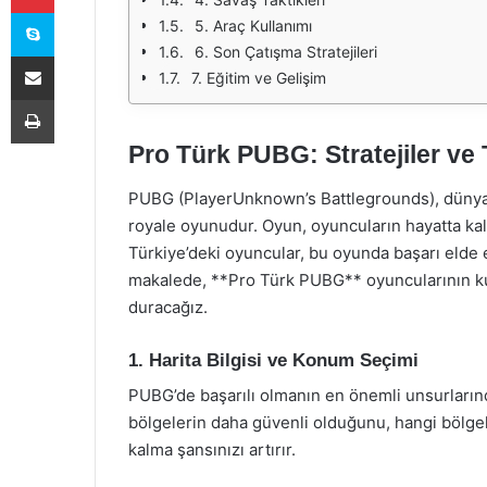
Skype
5. Araç Kullanımı
6. Son Çatışma Stratejileri
E-Posta ile paylaş
7. Eğitim ve Gelişim
Yazdır
Pro Türk PUBG: Stratejiler ve 
PUBG (PlayerUnknown’s Battlegrounds), dünya 
royale oyunudur. Oyun, oyuncuların hayatta kalm
Türkiye’deki oyuncular, bu oyunda başarı elde etm
makalede, **Pro Türk PUBG** oyuncularının kulla
duracağız.
1. Harita Bilgisi ve Konum Seçimi
PUBG’de başarılı olmanın en önemli unsurlarında
bölgelerin daha güvenli olduğunu, hangi bölge
kalma şansınızı artırır.