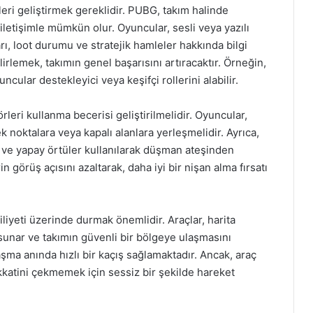
jileri geliştirmek gereklidir. PUBG, takım halinde
r iletişimle mümkün olur. Oyuncular, sesli veya yazılı
arı, loot durumu ve stratejik hamleler hakkında bilgi
irlemek, takımın genel başarısını artıracaktır. Örneğin,
cular destekleyici veya keşifçi rollerini alabilir.
leri kullanma becerisi geliştirilmelidir. Oyuncular,
 noktalara veya kapalı alanlara yerleşmelidir. Ayrıca,
l ve yapay örtüler kullanılarak düşman ateşinden
 görüş açısını azaltarak, daha iyi bir nişan alma fırsatı
liyeti üzerinde durmak önemlidir. Araçlar, harita
 sunar ve takımın güvenli bir bölgeye ulaşmasını
laşma anında hızlı bir kaçış sağlamaktadır. Ancak, araç
kkatini çekmemek için sessiz bir şekilde hareket