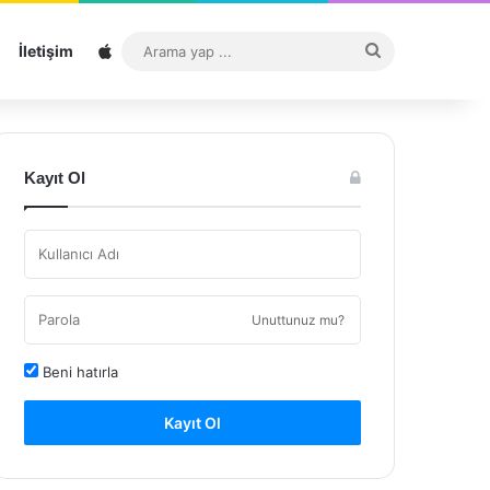
Sitemap
Arama
İletişim
yap
...
Kayıt Ol
Unuttunuz mu?
Beni hatırla
Kayıt Ol