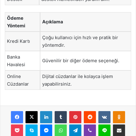
Ödeme
Açıklama
Yöntemi
Çoğu kullanıcı için hızlı ve pratik bir
Kredi Kartı
yöntemdir.
Banka
Güvenilir bir diğer ödeme seçeneği.
Havalesi
Online
Dijital cüzdanlar ile kolayca işlem
Cüzdanlar
yapabilirsiniz.
Facebook
X
LinkedIn
Tumblr
Pinterest
Reddit
VKontakte
Odnok
Pocket
Skype
Messenger
WhatsApp
Telegram
Viber
Line
E-Posta ile payla