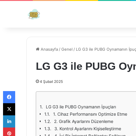
Anasayfa
/
Genel
/
LG G3 ile PUBG Oynamanın İpuç
LG G3 ile PUBG Oyn
4 Şubat 2025
Facebook
X
LG G3 ile PUBG Oynamanın İpuçları
1. Cihaz Performansını Optimize Etme
LinkedIn
2. Grafik Ayarlarını Düzenleme
Pinterest
3. Kontrol Ayarlarını Kişiselleştirme
4. İyi Bir İnternet Bağlantısı Sağlayın