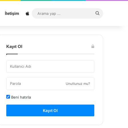
Sitemap
Arama
İletişim
yap
...
Kayıt Ol
Unuttunuz mu?
Beni hatırla
Kayıt Ol