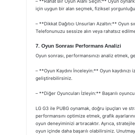
– **Rahat Bir Oyun Alanı Seçin:** Oyun oynark
için uygun bir alan seçmek, fiziksel yorgunluğu 
– **Dikkat Dağıtıcı Unsurları Azaltın:** Oyun sı
Telefonunuzu sessize alın veya rahatsız edilm
7. Oyun Sonrası Performans Analizi
Oyun sonrası, performansınızı analiz etmek, gel
– **Oyun Kaydını İnceleyin:** Oyun kaydınızı iz
geliştirebilirsiniz.
– **Diğer Oyuncuları İzleyin:** Başarılı oyuncul
LG G3 ile PUBG oynamak, doğru ipuçları ve strate
performansını optimize etmek, grafik ayarlarını 
oyun deneyiminizi artıracaktır. Ayrıca, stratejiler
oyun içinde daha başarılı olabilirsiniz. Unutm