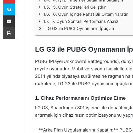
Skype
5. Oyun Stratejileri Geliştirin
6. Oyun İçinde Rahat Bir Ortam Yaratın
E-Posta ile paylaş
7. Oyun Sonrası Performans Analizi
Yazdır
LG G3 ile PUBG Oynamanın İpuçları
LG G3 ile PUBG Oynamanın İp
PUBG (PlayerUnknown’s Battlegrounds), dünya g
royale oyunudur. Mobil versiyonu ise akıllı tele
2014 yılında piyasaya sürülmesine rağmen hala
makalede, LG G3 ile PUBG oynamanın ipuçlarını 
1. Cihaz Performansını Optimize Etme
LG G3, Snapdragon 801 işlemci ile donatılmıştı
artırmak için cihazınızın optimizasyonunu yapm
– **Arka Plan Uygulamalarını Kapatın:** PUBG 