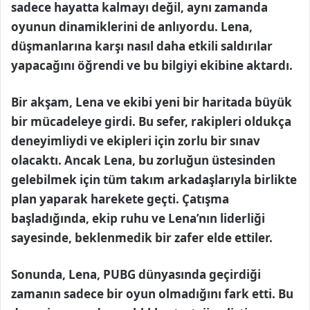
sadece hayatta kalmayı değil, aynı zamanda
oyunun dinamiklerini de anlıyordu. Lena,
düşmanlarına karşı nasıl daha etkili saldırılar
yapacağını öğrendi ve bu bilgiyi ekibine aktardı.
Bir akşam, Lena ve ekibi yeni bir haritada büyük
bir mücadeleye girdi. Bu sefer, rakipleri oldukça
deneyimliydi ve ekipleri için zorlu bir sınav
olacaktı. Ancak Lena, bu zorluğun üstesinden
gelebilmek için tüm takım arkadaşlarıyla birlikte
plan yaparak harekete geçti. Çatışma
başladığında, ekip ruhu ve Lena’nın liderliği
sayesinde, beklenmedik bir zafer elde ettiler.
Sonunda, Lena, PUBG dünyasında geçirdiği
zamanın sadece bir oyun olmadığını fark etti. Bu