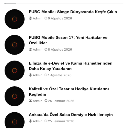
PUBG Mobile: Simge Dünyasında Keşfe Çıkın
Admin
9 Ağustos 2026
PUBG Mobile Sezon 17: Yeni Haritalar ve
Özellikler
Admin
8 Ağustos 2026
E İmza ile e-Devlet ve Kamu Hizmetlerinden
Daha Kolay Yararlanın
Admin
1 Ağustos 2026
Kaliteli ve Özel Tasarım Hediye Kutularını
Keşfedin
Admin
25 Temmuz 2026
Ankara’da Özel Salsa Dersiyle Hızlı İlerleyin
Admin
25 Temmuz 2026