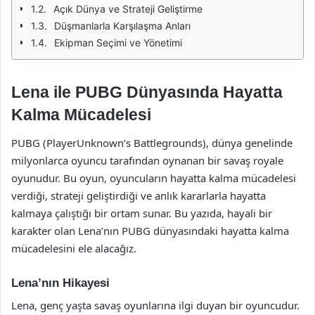
Açık Dünya ve Strateji Geliştirme
Düşmanlarla Karşılaşma Anları
Ekipman Seçimi ve Yönetimi
Lena ile PUBG Dünyasında Hayatta
Kalma Mücadelesi
PUBG (PlayerUnknown’s Battlegrounds), dünya genelinde
milyonlarca oyuncu tarafından oynanan bir savaş royale
oyunudur. Bu oyun, oyuncuların hayatta kalma mücadelesi
verdiği, strateji geliştirdiği ve anlık kararlarla hayatta
kalmaya çalıştığı bir ortam sunar. Bu yazıda, hayali bir
karakter olan Lena’nın PUBG dünyasındaki hayatta kalma
mücadelesini ele alacağız.
Lena’nın Hikayesi
Lena, genç yaşta savaş oyunlarına ilgi duyan bir oyuncudur.