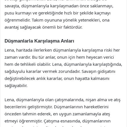
savaşta, düşmanlarıyla karşılaşmadan önce saklanmayı,
pusu kurmayı ve gerektiğinde hızlı bir şekilde kaçmayı
öğrenmelidir. Takım oyununa yönelik yetenekleri, ona
avantaj sağlayacak önemli bir faktördür.
Düşmanlarla Karşılaşma Anları
Lena, haritada ilerlerken düşmanlarıyla karşılaşma riski her
zaman vardır. Bu tür anlar, onun için hem heyecan verici
hem de tehlikeli olabilir. Lena, düşmanlarıyla karşılaştığında,
sağduyulu kararlar vermek zorundadır. Savaşın gidişatını
değiştirebilecek anlık kararlar, onun hayatta kalmasını
sağlayabilir.
Lena, düşmanlarıyla olan çatışmalarında, nişan alma ve atış
becerilerini geliştirmiştir. Düşmanlarının hareketlerini
önceden tahmin ederek, en uygun zamanlamayla ateş
etmeyi öğrenmiştir. Çatışma esnasında, düşmanlarının