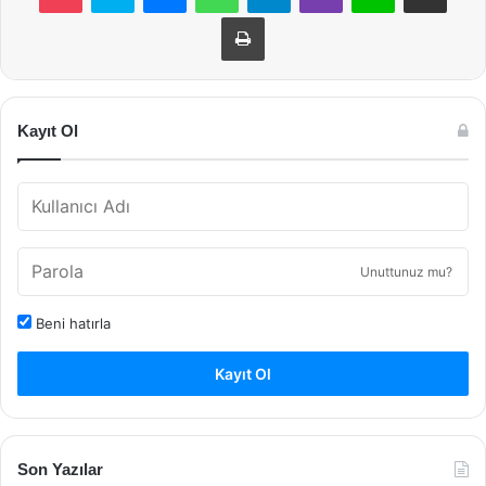
Yazdır
Kayıt Ol
Unuttunuz mu?
Beni hatırla
Kayıt Ol
Son Yazılar