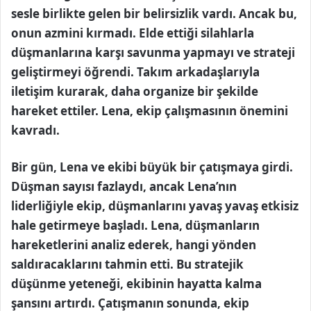
sesle birlikte gelen bir belirsizlik vardı. Ancak bu,
onun azmini kırmadı. Elde ettiği silahlarla
düşmanlarına karşı savunma yapmayı ve strateji
geliştirmeyi öğrendi. Takım arkadaşlarıyla
iletişim kurarak, daha organize bir şekilde
hareket ettiler. Lena, ekip çalışmasının önemini
kavradı.
Bir gün, Lena ve ekibi büyük bir çatışmaya girdi.
Düşman sayısı fazlaydı, ancak Lena’nın
liderliğiyle ekip, düşmanlarını yavaş yavaş etkisiz
hale getirmeye başladı. Lena, düşmanların
hareketlerini analiz ederek, hangi yönden
saldıracaklarını tahmin etti. Bu stratejik
düşünme yeteneği, ekibinin hayatta kalma
şansını artırdı. Çatışmanın sonunda, ekip