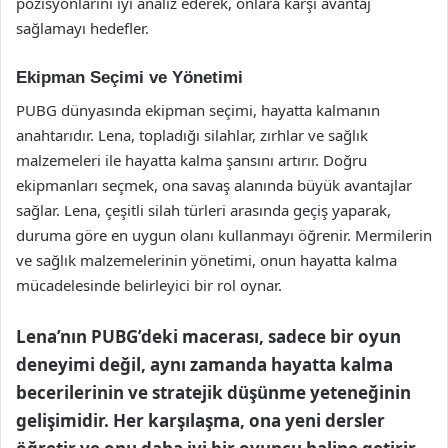
pozisyonlarını iyi analiz ederek, onlara karşı avantaj
sağlamayı hedefler.
Ekipman Seçimi ve Yönetimi
PUBG dünyasında ekipman seçimi, hayatta kalmanın
anahtarıdır. Lena, topladığı silahlar, zırhlar ve sağlık
malzemeleri ile hayatta kalma şansını artırır. Doğru
ekipmanları seçmek, ona savaş alanında büyük avantajlar
sağlar. Lena, çeşitli silah türleri arasında geçiş yaparak,
duruma göre en uygun olanı kullanmayı öğrenir. Mermilerin
ve sağlık malzemelerinin yönetimi, onun hayatta kalma
mücadelesinde belirleyici bir rol oynar.
Lena’nın PUBG’deki macerası, sadece bir oyun
deneyimi değil, aynı zamanda hayatta kalma
becerilerinin ve stratejik düşünme yeteneğinin
gelişimidir. Her karşılaşma, ona yeni dersler