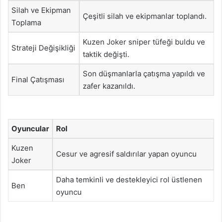
Silah ve Ekipman
Çeşitli silah ve ekipmanlar toplandı.
Toplama
Kuzen Joker sniper tüfeği buldu ve
Strateji Değişikliği
taktik değişti.
Son düşmanlarla çatışma yapıldı ve
Final Çatışması
zafer kazanıldı.
Oyuncular
Rol
Kuzen
Cesur ve agresif saldırılar yapan oyuncu
Joker
Daha temkinli ve destekleyici rol üstlenen
Ben
oyuncu