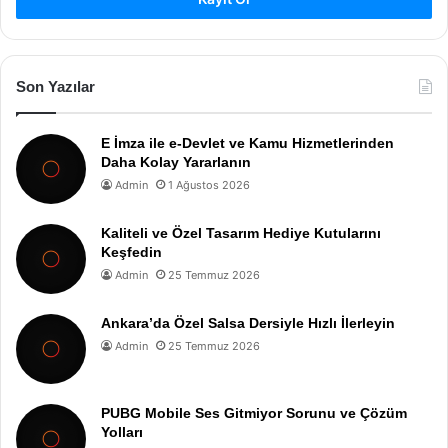
Son Yazılar
E İmza ile e-Devlet ve Kamu Hizmetlerinden
Daha Kolay Yararlanın
Admin
1 Ağustos 2026
Kaliteli ve Özel Tasarım Hediye Kutularını
Keşfedin
Admin
25 Temmuz 2026
Ankara’da Özel Salsa Dersiyle Hızlı İlerleyin
Admin
25 Temmuz 2026
PUBG Mobile Ses Gitmiyor Sorunu ve Çözüm
Yolları