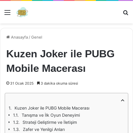
Menü
Ar
Anasayfa
/
Genel
Kuzen Joker ile PUBG
Mobile Macerası
31 Ocak 2025
3 dakika okuma süresi
Kuzen Joker ile PUBG Mobile Macerası
Tanışma ve İlk Oyun Deneyimi
Strateji Geliştirme ve İletişim
Zafer ve Yenilgi Anları