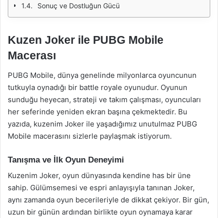
Sonuç ve Dostluğun Gücü
Kuzen Joker ile PUBG Mobile
Macerası
PUBG Mobile, dünya genelinde milyonlarca oyuncunun
tutkuyla oynadığı bir battle royale oyunudur. Oyunun
sunduğu heyecan, strateji ve takım çalışması, oyuncuları
her seferinde yeniden ekran başına çekmektedir. Bu
yazıda, kuzenim Joker ile yaşadığımız unutulmaz PUBG
Mobile macerasını sizlerle paylaşmak istiyorum.
Tanışma ve İlk Oyun Deneyimi
Kuzenim Joker, oyun dünyasında kendine has bir üne
sahip. Gülümsemesi ve espri anlayışıyla tanınan Joker,
aynı zamanda oyun becerileriyle de dikkat çekiyor. Bir gün,
uzun bir günün ardından birlikte oyun oynamaya karar