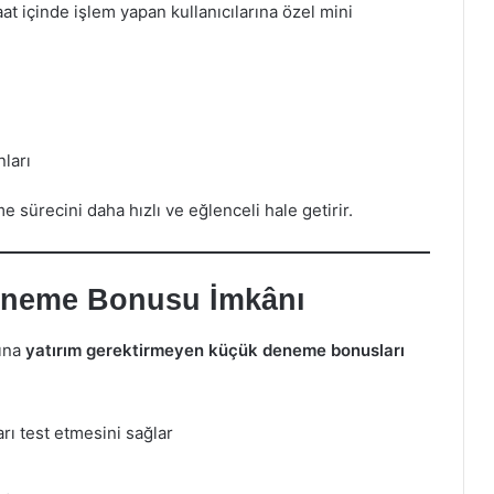
at içinde işlem yapan kullanıcılarına özel mini
ları
e sürecini daha hızlı ve eğlenceli hale getirir.
 Deneme Bonusu İmkânı
rına
yatırım gerektirmeyen küçük deneme bonusları
rı test etmesini sağlar