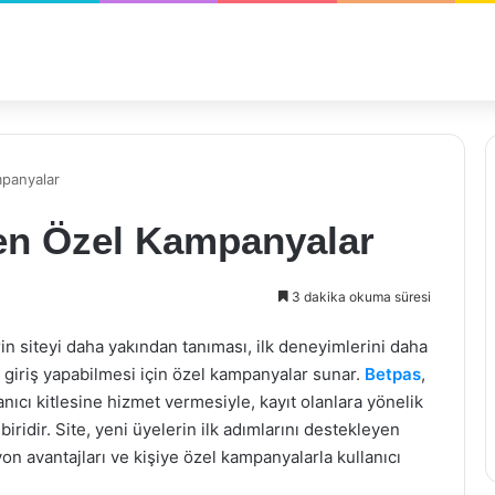
mpanyalar
len Özel Kampanyalar
3 dakika okuma süresi
rin siteyi daha yakından tanıması, ilk deneyimlerini daha
r giriş yapabilmesi için özel kampanyalar sunar.
Betpas
,
nıcı kitlesine hizmet vermesiyle, kayıt olanlara yönelik
 biridir. Site, yeni üyelerin ilk adımlarını destekleyen
on avantajları ve kişiye özel kampanyalarla kullanıcı