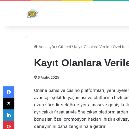
Anasayfa
/
Güncel
/
Kayıt Olanlara Verilen Özel Ka
Kayıt Olanlara Veri
6 Aralık 2025
Facebook
Online bahis ve casino platformları, yeni üyele
avantajlı şekilde yaşaması ve platforma hızlı bi
X
uzun süredir sektörde yer alması ve geniş kulla
LinkedIn
ayrıcalıklı fırsatlarıyla öne çıkan platformlardan
bonuslar, özel promosyon hakları, hızlı aktivasy
Pinterest
deneyimini daha zengin hale getirir.