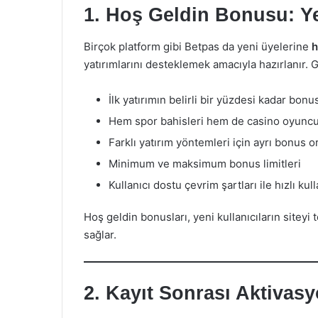
1. Hoş Geldin Bonusu: Ye
Birçok platform gibi Betpas da yeni üyelerine
h
yatırımlarını desteklemek amacıyla hazırlanır. Ge
İlk yatırımın belirli bir yüzdesi kadar bon
Hem spor bahisleri hem de casino oyuncu
Farklı yatırım yöntemleri için ayrı bonus o
Minimum ve maksimum bonus limitleri
Kullanıcı dostu çevrim şartları ile hızlı ku
Hoş geldin bonusları, yeni kullanıcıların siteyi
sağlar.
2. Kayıt Sonrası Aktivas