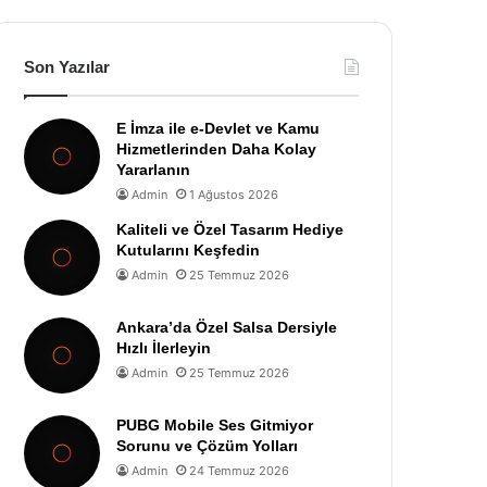
Son Yazılar
E İmza ile e-Devlet ve Kamu
Hizmetlerinden Daha Kolay
Yararlanın
Admin
1 Ağustos 2026
Kaliteli ve Özel Tasarım Hediye
Kutularını Keşfedin
Admin
25 Temmuz 2026
Ankara’da Özel Salsa Dersiyle
Hızlı İlerleyin
Admin
25 Temmuz 2026
PUBG Mobile Ses Gitmiyor
Sorunu ve Çözüm Yolları
Admin
24 Temmuz 2026