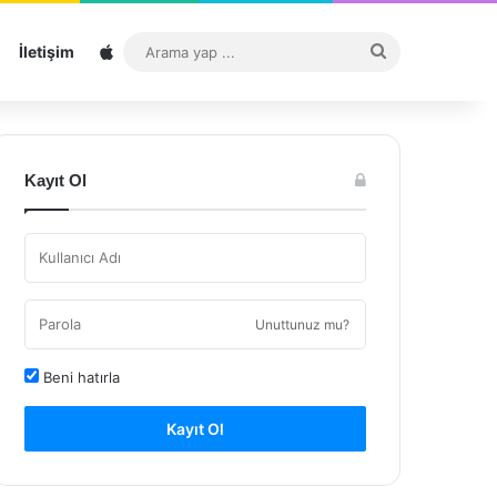
Sitemap
Arama
İletişim
yap
...
Kayıt Ol
Unuttunuz mu?
Beni hatırla
Kayıt Ol