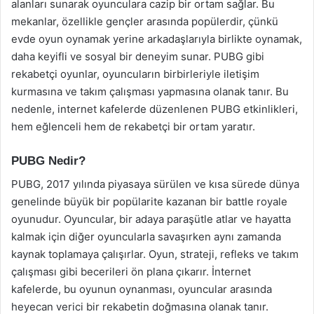
alanları sunarak oyunculara cazip bir ortam sağlar. Bu
mekanlar, özellikle gençler arasında popülerdir, çünkü
evde oyun oynamak yerine arkadaşlarıyla birlikte oynamak,
daha keyifli ve sosyal bir deneyim sunar. PUBG gibi
rekabetçi oyunlar, oyuncuların birbirleriyle iletişim
kurmasına ve takım çalışması yapmasına olanak tanır. Bu
nedenle, internet kafelerde düzenlenen PUBG etkinlikleri,
hem eğlenceli hem de rekabetçi bir ortam yaratır.
PUBG Nedir?
PUBG, 2017 yılında piyasaya sürülen ve kısa sürede dünya
genelinde büyük bir popülarite kazanan bir battle royale
oyunudur. Oyuncular, bir adaya paraşütle atlar ve hayatta
kalmak için diğer oyuncularla savaşırken aynı zamanda
kaynak toplamaya çalışırlar. Oyun, strateji, refleks ve takım
çalışması gibi becerileri ön plana çıkarır. İnternet
kafelerde, bu oyunun oynanması, oyuncular arasında
heyecan verici bir rekabetin doğmasına olanak tanır.